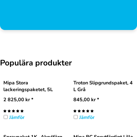
Populära produkter
Mipa Stora
Troton Slipgrundspaket, 4
lackeringspaketet, 5L
L Grå
2 825,00
kr
*
845,00
kr
*
Jämför
Jämför
Spraypaket 1K -Akrylfärg
Mipa BC Sprutfärdigt Lilla