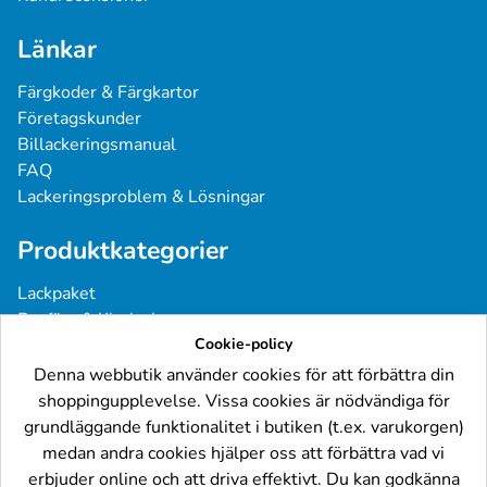
Länkar
Färgkoder & Färgkartor
Företagskunder
Billackeringsmanual
FAQ
Lackeringsproblem & Lösningar
Produktkategorier
Lackpaket
Basfärg & Klarlack
Cookie-policy
Sprayfärg
Grundfärg & Spackel
Denna webbutik använder cookies för att förbättra din
Verktyg & Tillbehör
shoppingupplevelse. Vissa cookies är nödvändiga för
Industri- & Yrkeslack
grundläggande funktionalitet i butiken (t.ex. varukorgen)
medan andra cookies hjälper oss att förbättra vad vi
Följ oss
erbjuder online och att driva effektivt. Du kan godkänna