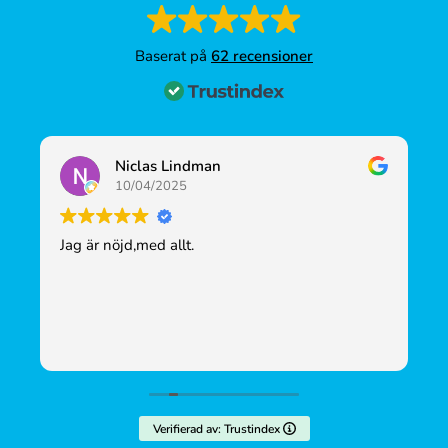
Baserat på
62 recensioner
Niclas Lindman
10/04/2025
Jag är nöjd,med allt.
Br
g
Verifierad av: Trustindex