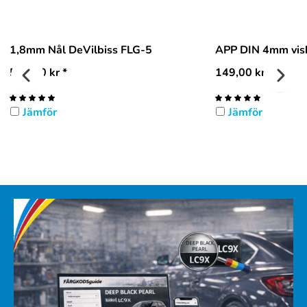
1,8mm Nål DeVilbiss FLG-5
APP DIN 4mm visk
596,00
kr
*
149,00
kr
*
Jämför
Jämför