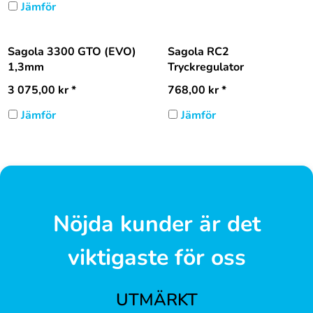
Jämför
Sagola 3300 GTO (EVO)
Sagola RC2
1,3mm
Tryckregulator
3 075,00
kr
*
768,00
kr
*
Jämför
Jämför
Nöjda kunder är det
viktigaste för oss
UTMÄRKT