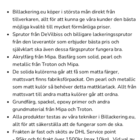
Billackering.eu köper i största mån direkt från
tillverkaren, allt för att kunna ge våra kunder den bästa
möjliga kvalitè till mycket förmånliga priser.
Sprutor från DeVilbiss och billigare lackeringssprutor
från den leverantör som erbjuder bästa pris och
självklart ska även dessa färgsprutor fungera bra.
Akrylfärg från Mipa. Basfärg som solid, pearl och
metallic från Troton och Mipa.
De solida kulörerna går att få som matta färger,
mattsvart finns fabriksförpackat. Om pearl och metallic
som matt kulör så behöver detta mattklarlack. Allt från
mattsvart till andra matta kulörer går att ordna.
Grundfärg, spackel, epoxy primer och andra
grundmaterial från Mipa och Troton.
Alla produkter testas av våra tekniker i Billackering.eu,
allt för att säkerställa att de fungerar som de ska.
Frakten är fast och sköts av DHL Service point
- 95kr och fri frakt över 1500kr
(max 10kg)
. Vid val av