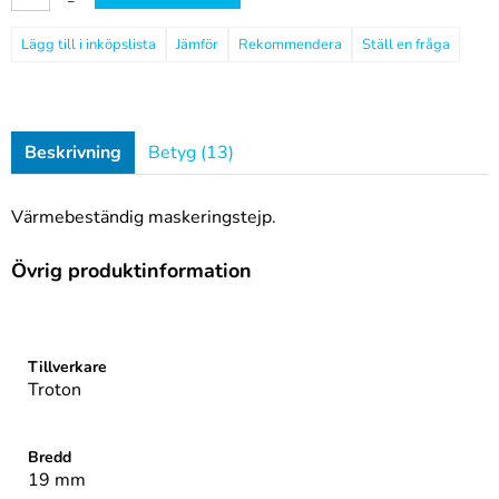
–
Jämför
Rekommendera
Ställ en fråga
Beskrivning
Betyg (13)
Värmebeständig maskeringstejp.
Övrig produktinformation
Rubrik
1
Tillverkare
Troton
Bredd
19 mm