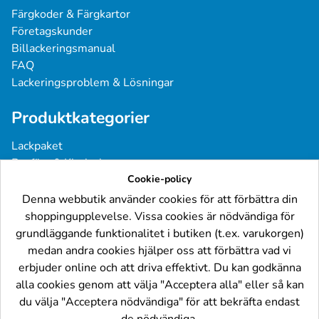
Färgkoder & Färgkartor
Företagskunder
Billackeringsmanual
FAQ
Lackeringsproblem & Lösningar
Produktkategorier
Lackpaket
Basfärg & Klarlack
Sprayfärg
Cookie-policy
Grundfärg & Spackel
Denna webbutik använder cookies för att förbättra din
Verktyg & Tillbehör
shoppingupplevelse. Vissa cookies är nödvändiga för
Industri- & Yrkeslack
grundläggande funktionalitet i butiken (t.ex. varukorgen)
medan andra cookies hjälper oss att förbättra vad vi
Följ oss
erbjuder online och att driva effektivt. Du kan godkänna
alla cookies genom att välja "Acceptera alla" eller så kan
du välja "Acceptera nödvändiga" för att bekräfta endast