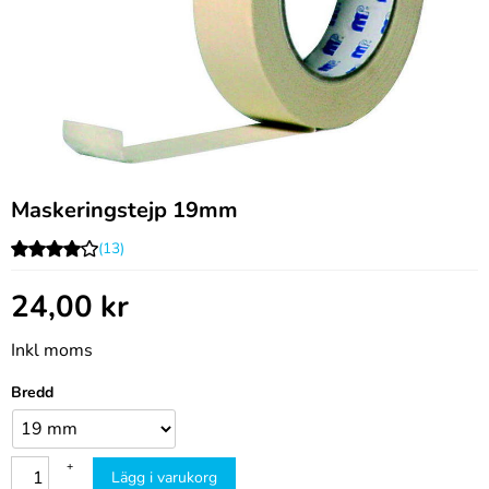
Maskeringstejp 19mm
(13)
24,00
kr
Inkl moms
Bredd
+
Lägg i varukorg