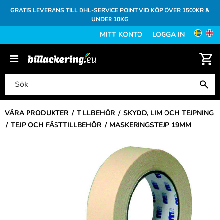
GRATIS LEVERANS TILL DHL-SERVICE POINT VID KÖP ÖVER 1500KR &
UNDER 10KG
MITT KONTO
LOGGA IN
VÅRA PRODUKTER
TILLBEHÖR
SKYDD, LIM OCH TEJPNING
TEJP OCH FÄSTTILLBEHÖR
MASKERINGSTEJP 19MM