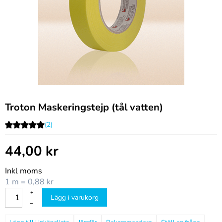
Troton Maskeringstejp (tål vatten)
(2)
44,00
kr
Inkl moms
1 m = 0,88 kr
+
Lägg i varukorg
–