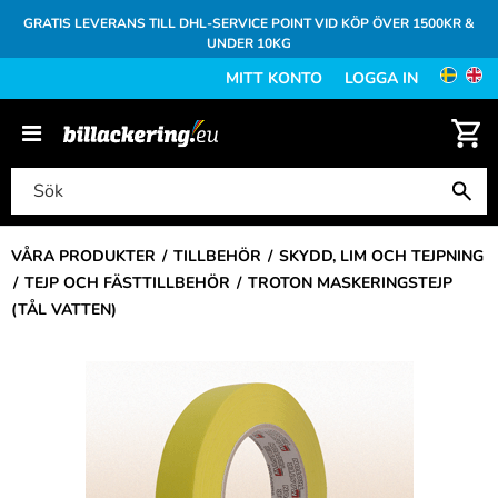
GRATIS LEVERANS TILL DHL-SERVICE POINT VID KÖP ÖVER 1500KR &
UNDER 10KG
MITT KONTO
LOGGA IN
VÅRA PRODUKTER
TILLBEHÖR
SKYDD, LIM OCH TEJPNING
TEJP OCH FÄSTTILLBEHÖR
TROTON MASKERINGSTEJP
(TÅL VATTEN)