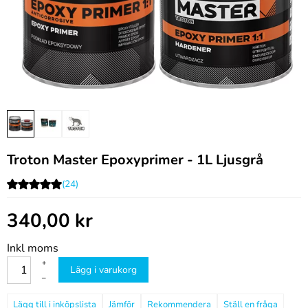
Troton Master Epoxyprimer - 1L Ljusgrå
(24)
340,00
kr
Inkl moms
+
Lägg i varukorg
–
Jämför
Rekommendera
Ställ en fråga