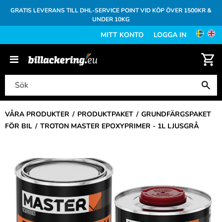
GRATIS LEVERANS TILL DHL-SERVICE POINT VID KÖP ÖVER 1500KR &
UNDER 10KG
MITT KONTO
LOGGA IN
VÅRA PRODUKTER
PRODUKTPAKET
GRUNDFÄRGSPAKET
FÖR BIL
TROTON MASTER EPOXYPRIMER - 1L LJUSGRÅ