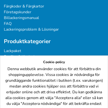
Färgkoder & Färgkartor
Företagskunder
Billackeringsmanual
FAQ
Lackeringsproblem & Lösningar
Produktkategorier
Lackpaket
Basfärg & Klarlack
Sprayfärg
Cookie-policy
Grundfärg & Spackel
Denna webbutik använder cookies för att förbättra din
Verktyg & Tillbehör
shoppingupplevelse. Vissa cookies är nödvändiga för
Industri- & Yrkeslack
grundläggande funktionalitet i butiken (t.ex. varukorgen)
medan andra cookies hjälper oss att förbättra vad vi
Följ oss
erbjuder online och att driva effektivt. Du kan godkänna
alla cookies genom att välja "Acceptera alla" eller så kan
du välja "Acceptera nödvändiga" för att bekräfta endast