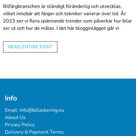
Bilfärgbranschen är ständigt föränderlig och utvecklas,
vilket innebär att färger och tekniker varierar över tid. År
2023 ser vi flera spännande trender som påverkar hur bilar
ser ut och hur de målas. I det här blogginlägget går vi
igenom årets hetaste biltrender och ger tips om hur du kan
dra nytta av dessa trender i ditt eget arbete som
READ ENTIRE POST
professionell bilfärgare.
1. Naturliga och jordnära färger
År 2023 är naturliga och jordnära färger populära.
Mörkbrunt, grönt, grått och beige är särskilt populära
Info
alternativ. Dessa färger återspeglar värderingar som
hållbarhet och miljövänlighet, vilket blir allt viktigare för
Email: 
info@billackering.eu
bilägare.
About Us
Privacy Policy
2. Elbilar och hållbar utveckling
Delivery & Payment Terms