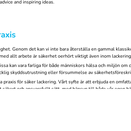
advice and inspiring ideas.
raxis
lighet. Genom det kan vi inte bara återställa en gammal klassike
ed allt arbete är säkerhet oerhört viktigt även inom lackering
issa kan vara farliga för både människors hälsa och miljön om d
äcklig skyddsutrustning eller försummelse av säkerhetsföreskri
praxis för säker lackering. Vårt syfte är att erbjuda en omfat
säkert och ansvarsfullt sätt, med hänsyn till både vår egen häl
r som används vid lackering.