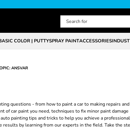
BASIC COLOR | PUTTY
SPRAY PAINT
ACCESSORIES
INDUST
OPIC: ANSVAR
nting questions - from how to paint a car to making repairs an
t of car paint you need, techniques to fix minor paint damage 
uto painting tips and tricks to help you achieve a professional f
e results by learning from our experts in the field. Take the st