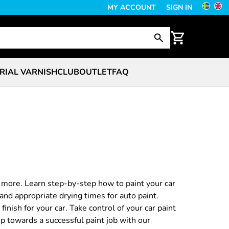
MY ACCOUNT
SIGN IN
RIAL VARNISH
CLUB
OUTLET
FAQ
d more. Learn step-by-step how to paint your car
and appropriate drying times for auto paint.
inish for your car. Take control of your car paint
ep towards a successful paint job with our