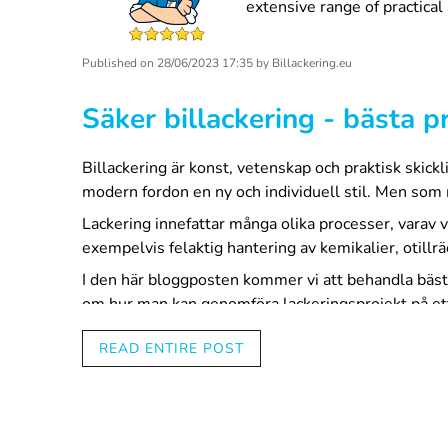
extensive range of practical 
Published on
28/06/2023 17:35
by
Billackering.eu
Säker billackering - bästa p
Billackering är konst, vetenskap och praktisk skick
modern fordon en ny och individuell stil. Men som m
Lackering innefattar många olika processer, varav v
exempelvis felaktig hantering av kemikalier, otillr
I den här bloggposten kommer vi att behandla bästa 
om hur man kan genomföra lackeringsprojekt på ett 
resan mot en säkrare värld inom lackering.
READ ENTIRE POST
Förståelse för de kemikalie