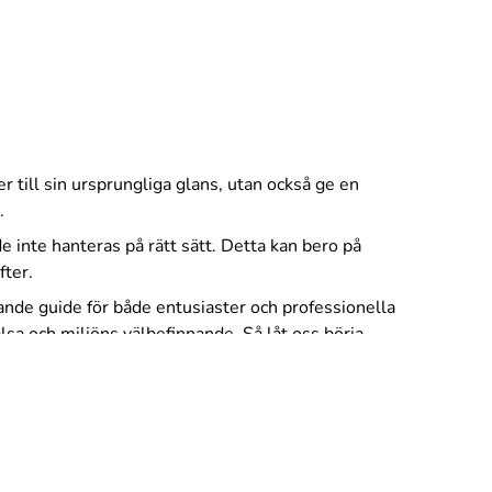
r till sin ursprungliga glans, utan också ge en
.
e inte hanteras på rätt sätt. Detta kan bero på
fter.
tande guide för både entusiaster och professionella
sa och miljöns välbefinnande. Så låt oss börja