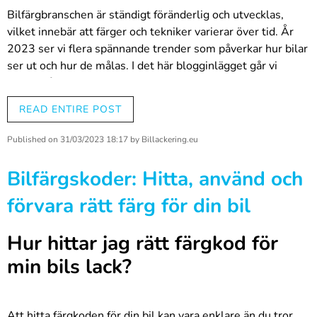
Bilfärgbranschen är ständigt föränderlig och utvecklas,
vilket innebär att färger och tekniker varierar över tid. År
2023 ser vi flera spännande trender som påverkar hur bilar
ser ut och hur de målas. I det här blogginlägget går vi
igenom årets hetaste biltrender och ger tips om hur du kan
dra nytta av dessa trender i ditt eget arbete som
READ ENTIRE POST
professionell bilfärgare.
Published on
31/03/2023 18:17
by
Billackering.eu
1. Naturliga och jordnära färger
Bilfärgskoder: Hitta, använd och
År 2023 är naturliga och jordnära färger populära.
förvara rätt färg för din bil
Mörkbrunt, grönt, grått och beige är särskilt populära
alternativ. Dessa färger återspeglar värderingar som
Hur hittar jag rätt färgkod för
hållbarhet och miljövänlighet, vilket blir allt viktigare för
min bils lack?
bilägare.
2. Elbilar och hållbar utveckling
Att hitta färgkoden för din bil kan vara enklare än du tror.