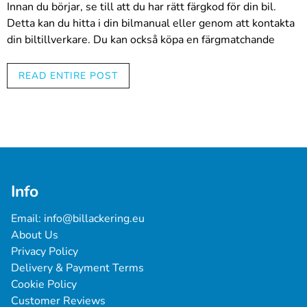
Innan du börjar, se till att du har rätt färgkod för din bil.
viktigt att använda en särskild plastprimer.
Detta kan du hitta i din bilmanual eller genom att kontakta
Plastprimern förbättrar färgens vidhäftning på
din biltillverkare. Du kan också köpa en färgmatchande
plastytan och säkerställer en mer hållbar finish. Välj
sprayburk från en biltillbehörsbutik.
en högkvalitativ plastprimer från vår webbshop.
READ ENTIRE POST
Innan du börjar spraya, förbered området ordentligt.
Grundfärg:
Rengör det drabbade området och se till att det är torrt och
Applicera grundfärg enligt instruktionerna ovanpå
fritt från damm eller smuts. Om skadan är djup, kan du
plastprimern. Grundfärgen säkerställer god
behöva använda sandpapper eller stålull för att jämna ut
vidhäftning och en jämn yta för topplack. I vårt
ytan. Se till att du skyddar området runt skadan med
sortiment hittar du olika grundfärger för olika
maskeringstejp eller tidningspapper.
ändamål.
Topplack:
När du är redo att spraya, rör om sprayburken ordentligt
Info
Välj en karossfärgad topplack. Applicera den med en
och spraya sedan ett tunt lager av lack på det drabbade
spruta i flera tunna lager över grundfärgen. Låt varje
området. Håll sprayburken cirka 20-30 centimeter från
Email: 
info@billackering.eu
lager torka ordentligt innan du applicerar nästa. Vi
bilen och använd en jämn rörelse för att undvika droppar
About Us
erbjuder ett brett utbud av nyanser för topplack, så du
eller överlappande områden. Låt lacken torka enligt
Privacy Policy
kommer säkert att hitta den perfekta nyansen för din
anvisningarna på burken innan du applicerar ytterligare
Delivery & Payment Terms
bil.
lager. Vanligtvis krävs två till tre lager lack för att få ett bra
Cookie Policy
Klarlack:
resultat.
Customer Reviews