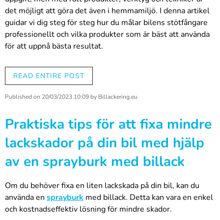
det möjligt att göra det även i hemmamiljö. I denna artikel
guidar vi dig steg för steg hur du målar bilens stötfångare
professionellt och vilka produkter som är bäst att använda
för att uppnå bästa resultat.
Rengöring och förberedelse:
READ ENTIRE POST
Börja med att noggrant rengöra bilens stötfångare
med fett- och silikonborttagningsmedel. Detta
Published on
20/03/2023 10:09
by
Billackering.eu
säkerställer att färgen fäster ordentligt på ytan och
att slutresultatet blir snyggt. Glöm inte att använda
Praktiska tips för att fixa mindre
skyddshandskar och skyddsglasögon när du hanterar
kemikalier.
lackskador på din bil med hjälp
Slipning:
av en sprayburk med billack
Slipa stötfångarens yta lätt med fint sandpapper (t.ex.
kornstorlek 600-800). Detta förbättrar färgens
vidhäftning och hjälper till att skapa en jämn och slät
Om du behöver fixa en liten lackskada på din bil, kan du
yta.
använda en
sprayburk
med billack. Detta kan vara en enkel
Plastprimer:
och kostnadseffektiv lösning för mindre skador.
Eftersom stötfångare ofta är gjorda av plast är det