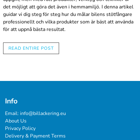
det möjligt att göra det även i hemmamiljö. I denna artikel
guidar vi dig steg för steg hur du målar bilens stötfångare
professionellt och vilka produkter som är bäst att använda
för att uppnå bästa resultat.
Rengöring och förberedelse:
READ ENTIRE POST
Börja med att noggrant rengöra bilens stötfångare
med fett- och silikonborttagningsmedel. Detta
säkerställer att färgen fäster ordentligt på ytan och
att slutresultatet blir snyggt. Glöm inte att använda
skyddshandskar och skyddsglasögon när du hanterar
kemikalier.
Slipning:
Info
Slipa stötfångarens yta lätt med fint sandpapper (t.ex.
kornstorlek 600-800). Detta förbättrar färgens
Email: 
info@billackering.eu
vidhäftning och hjälper till att skapa en jämn och slät
About Us
yta.
Privacy Policy
Plastprimer:
Delivery & Payment Terms
Eftersom stötfångare ofta är gjorda av plast är det