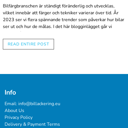
Bilfärgbranschen är ständigt föränderlig och utvecklas,
vilket innebär att färger och tekniker varierar över tid. År
2023 ser vi flera spännande trender som påverkar hur bilar
ser ut och hur de målas. I det här blogginlägget går vi
igenom årets hetaste biltrender och ger tips om hur du kan
dra nytta av dessa trender i ditt eget arbete som
READ ENTIRE POST
professionell bilfärgare.
1. Naturliga och jordnära färger
År 2023 är naturliga och jordnära färger populära.
Mörkbrunt, grönt, grått och beige är särskilt populära
Info
alternativ. Dessa färger återspeglar värderingar som
hållbarhet och miljövänlighet, vilket blir allt viktigare för
Email: 
info@billackering.eu
bilägare.
About Us
Privacy Policy
2. Elbilar och hållbar utveckling
Delivery & Payment Terms