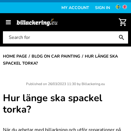
MY ACCOUNT
SIGN IN
HOME PAGE
BLOG ON CAR PAINTING
HUR LÄNGE SKA
SPACKEL TORKA?
Published on
26/03/2023 11:30
by
Billackering.eu
Hur länge ska spackel
torka?
När du arbetar med billackning och utför reparationer på