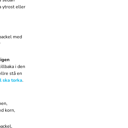
du sedan
 ytrost eller
spackel med
r
 igen
illbaka i den
ellre stå en
l ska torka
.
men,
ed korn,
ackel,