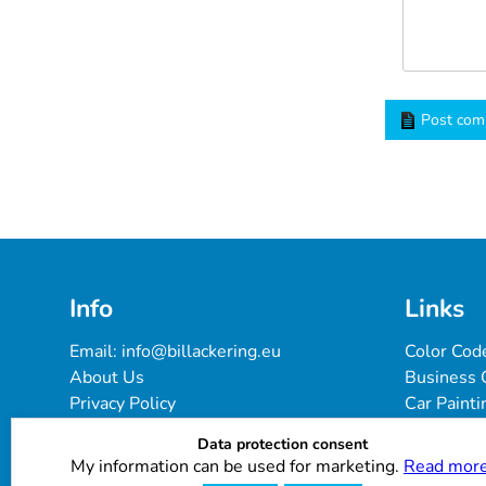
Post co
Info
Links
Email: 
info@billackering.eu
Color Cod
About Us
Business 
Privacy Policy
Car Painti
Delivery & Payment Terms
FAQ
Data protection consent
Cookie Policy
Paint Pro
My information can be used for marketing.
Read more
Customer Reviews