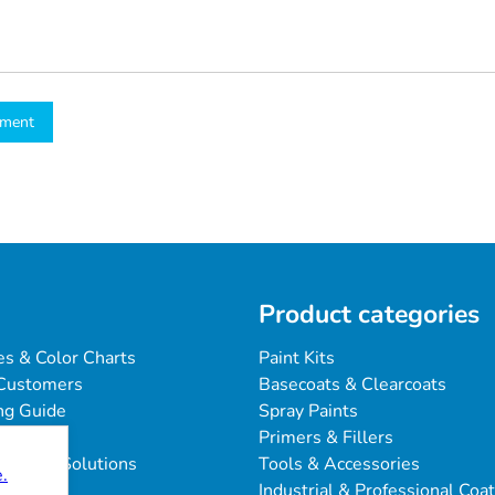
mment
Product categories
es & Color Charts
Paint Kits
Customers
Basecoats & Clearcoats
ng Guide
Spray Paints
Primers & Fillers
blems & Solutions
Tools & Accessories
.
Industrial & Professional Coa