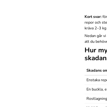
Kort svar:
för
repor och ste
kräva 2–3 kg 
Nedan går vi 
att du behöve
Hur my
skadan
Skadans om
Enstaka rep
En buckla, e
Rostlagninga