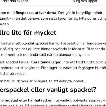
 utbredda skador
3 kg och uppåt
utom med
finspackel utöver detta
. Det går åt betydligt mindre 
långt – men det behövs som sista lager för att fylla porer och
ärgen.
lre lite för mycket
 första är att blandat spackel har kort arbetstid: när härdaren vä
 på dig, och det du inte hinner använda är förlorat. Blandar du 
tt moment blir det ändå spill när du blandar en ny sats.
att spackel läggs i
flera tunna lager
, inte ett tjockt. Ett tjockt 
r svårare att slipa jämnt. Fler lager betyder att åtgången blir h
 tittar på skadan.
n halv burk över är billigare än att avbryta jobbet.
erspackel eller vanligt spackel?
nomrostad eller har hål
räcker inte vanligt polyesterspackel –