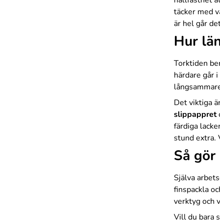
hållfasthet 
täcker med va
är hel går de
Hur län
Torktiden be
härdare går 
långsammare i
Det viktiga ä
slippappret
färdiga lacke
stund extra. 
Så gör 
Själva arbets
finspackla o
verktyg och v
Vill du bara 