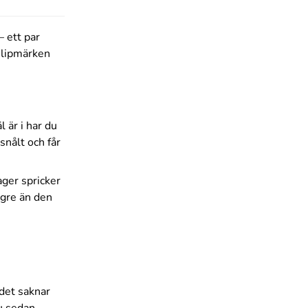
– ett par
 slipmärken
l är i har du
snålt och får
lager spricker
ögre än den
 det saknar