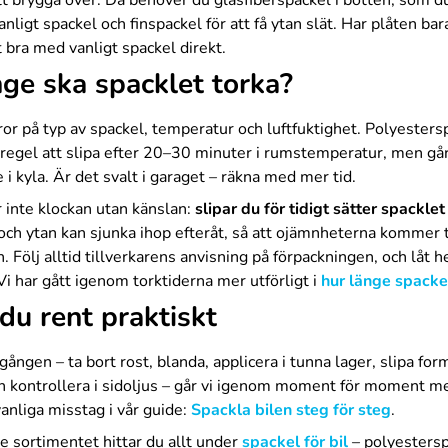
att brygga över. Då behöver du glasfiberspackel i botten, som 
nligt spackel och finspackel för att få ytan slät. Har plåten bara
t bra med vanligt spackel direkt.
ge ska spacklet torka?
ror på typ av spackel, temperatur och luftfuktighet. Polyester
i regel att slipa efter 20–30 minuter i rumstemperatur, men gå
 kyla. Är det svalt i garaget – räkna med mer tid.
r inte klockan utan känslan:
slipar du för tidigt sätter spacklet
och ytan kan sjunka ihop efteråt, så att ojämnheterna kommer t
n. Följ alltid tillverkarens anvisning på förpackningen, och låt h
Vi har gått igenom torktiderna mer utförligt i
hur länge spacke
du rent praktiskt
gången – ta bort rost, blanda, applicera i tunna lager, slipa for
ch kontrollera i sidoljus – går vi igenom moment för moment m
anliga misstag i vår guide:
Spackla bilen steg för steg
.
se sortimentet hittar du allt under
spackel för bil
– polyestersp