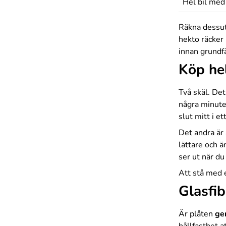
Hel bil med
Räkna dess
hekto räcker 
innan grundf
Köp hel
Två skäl. Det
några minuter
slut mitt i e
Det andra är 
lättare och ä
ser ut när du
Att stå med e
Glasfib
Är plåten
ge