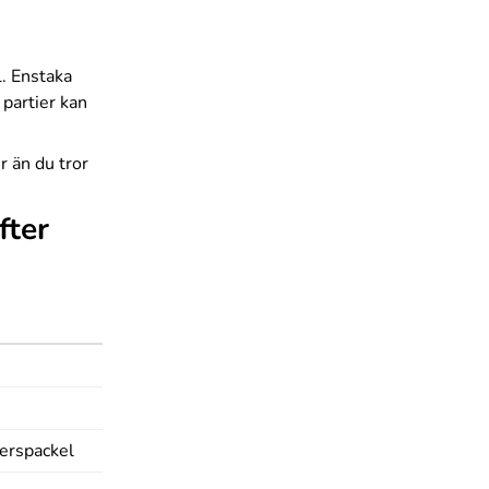
l. Enstaka
 partier kan
r än du tror
fter
berspackel