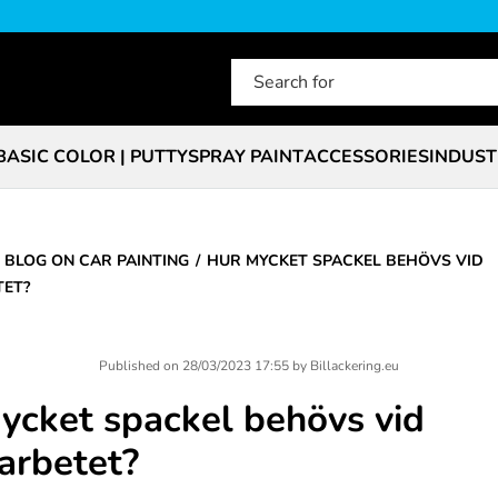
BASIC COLOR | PUTTY
SPRAY PAINT
ACCESSORIES
INDUST
BLOG ON CAR PAINTING
HUR MYCKET SPACKEL BEHÖVS VID
ET?
Published on
28/03/2023 17:55
by
Billackering.eu
ycket spackel behövs vid
arbetet?