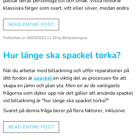
passar deras personliga stil och smak. Vissa föredrar
klassiska färger som svart, vitt eller silver, medan andra
föredrar mer livfulla eller unika färger som rött, blått eller
grönt.
READ ENTIRE POST
En annan faktor att överväga är bilens syfte. Om bilen ska
Published on
26/03/2023 11:30
by
Billackering.eu
användas för arbete eller tunga transporter kan en mörk
färg som svart eller mörkblå vara lämpligare, eftersom det
Hur länge ska spackel torka?
kan dölja smuts och repor bättre än en ljusare färg. Om
bilen ska användas för personligt bruk och för att göra
intryck kan en ljusare eller mer livfull färg vara mer
När du arbetar med billackning och utför reparationer på
lämplig.
ditt fordon är
spackel
en viktig del av processen för att
skapa en jämn och plan yta. Men en av de vanligaste
En tredje faktor att överväga är miljöpåverkan. Vissa
frågorna som dyker upp när det gäller att använda spackel
bilfärger kan vara mer miljövänliga än andra. Vissa färger
vid billackning är "hur länge ska spackel torka?"
kan också ha en högre reflektionsgrad, vilket kan bidra till
en lägre bränsleförbrukning genom att minska bilens
Svaret på denna fråga beror på flera faktorer, inklusive
kylbehov.
typen av spackel som används och miljöförhållandena där
spacklet appliceras.
READ ENTIRE POST
Det finns också skillnader i kvalitet mellan olika bilfärger.
De högsta kvalitetsfärgerna tenderar att ha en bättre finish
Generellt sett tar det vanligtvis mellan 2 och 24 timmar