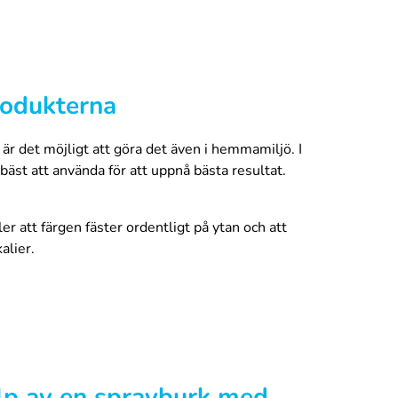
rodukterna
r det möjligt att göra det även i hemmamiljö. I
bäst att använda för att uppnå bästa resultat.
r att färgen fäster ordentligt på ytan och att
alier.
ning och hjälper till att skapa en jämn och slät
förbättrar färgens vidhäftning på plastytan och
jälp av en sprayburk med