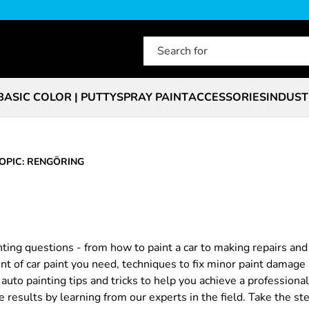
BASIC COLOR | PUTTY
SPRAY PAINT
ACCESSORIES
INDUST
OPIC: RENGÖRING
nting questions - from how to paint a car to making repairs an
t of car paint you need, techniques to fix minor paint damage 
uto painting tips and tricks to help you achieve a professional f
e results by learning from our experts in the field. Take the st