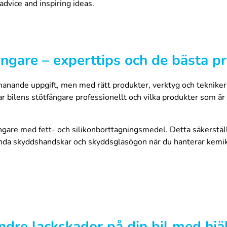
advice and inspiring ideas.
ngare – experttips och de bästa p
nande uppgift, men med rätt produkter, verktyg och tekniker ä
ar bilens stötfångare professionellt och vilka produkter som är 
gare med fett- och silikonborttagningsmedel. Detta säkerställe
vända skyddshandskar och skyddsglasögon när du hanterar kemik
er (t.ex. kornstorlek 600-800). Detta förbättrar färgens vidhäft
r det viktigt att använda en särskild plastprimer. Plastprimern 
gkvalitativ plastprimer från vår webbshop.
mindre lackskador på din bil med h