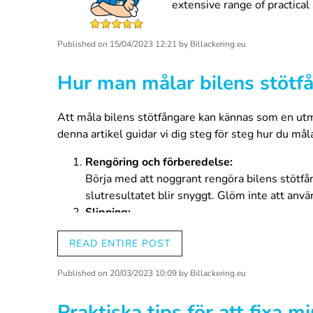
extensive range of practical 
Published on
15/04/2023 12:21
by
Billackering.eu
Hur man målar bilens stötfå
Att måla bilens stötfångare kan kännas som en utma
denna artikel guidar vi dig steg för steg hur du mål
Rengöring och förberedelse:
Börja med att noggrant rengöra bilens stötfån
slutresultatet blir snyggt. Glöm inte att an
Slipning:
Slipa stötfångarens yta lätt med fint sandpapp
READ ENTIRE POST
yta.
Plastprimer:
Published on
20/03/2023 10:09
by
Billackering.eu
Eftersom stötfångare ofta är gjorda av plast ä
säkerställer en mer hållbar finish. Välj en hö
Praktiska tips för att fixa 