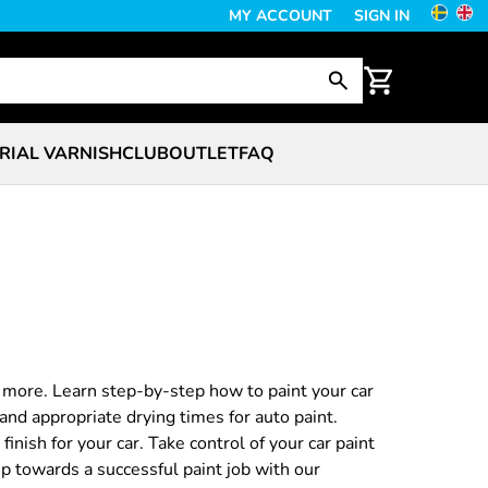
MY ACCOUNT
SIGN IN
RIAL VARNISH
CLUB
OUTLET
FAQ
d more. Learn step-by-step how to paint your car
and appropriate drying times for auto paint.
inish for your car. Take control of your car paint
ep towards a successful paint job with our