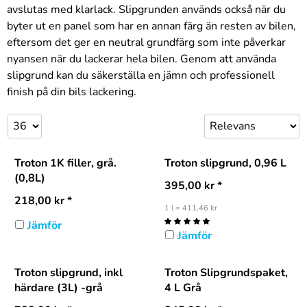
avslutas med klarlack. Slipgrunden används också när du
byter ut en panel som har en annan färg än resten av bilen,
eftersom det ger en neutral grundfärg som inte påverkar
nyansen när du lackerar hela bilen. Genom att använda
slipgrund kan du säkerställa en jämn och professionell
finish på din bils lackering.
Troton 1K filler, grå.
Troton slipgrund, 0,96 L
(0,8L)
395,00
kr
*
218,00
kr
*
1 l = 411,46 kr
Jämför
Jämför
Troton slipgrund, inkl
Troton Slipgrundspaket,
härdare (3L) -grå
4 L Grå