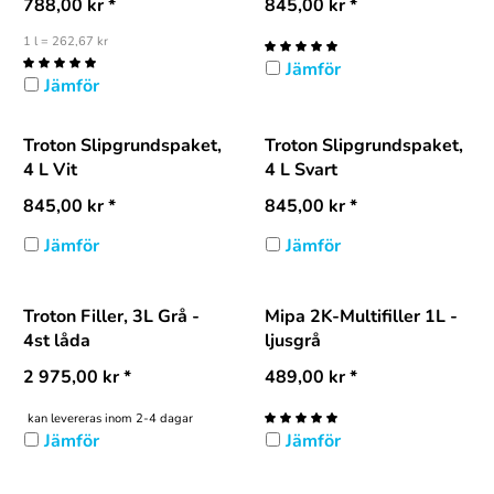
788,00
kr
*
845,00
kr
*
1 l = 262,67 kr
Jämför
Jämför
Troton Slipgrundspaket,
Troton Slipgrundspaket,
4 L Vit
4 L Svart
845,00
kr
*
845,00
kr
*
Jämför
Jämför
Troton Filler, 3L Grå -
Mipa 2K-Multifiller 1L -
4st låda
ljusgrå
2 975,00
kr
*
489,00
kr
*
kan levereras inom 2-4 dagar
Jämför
Jämför