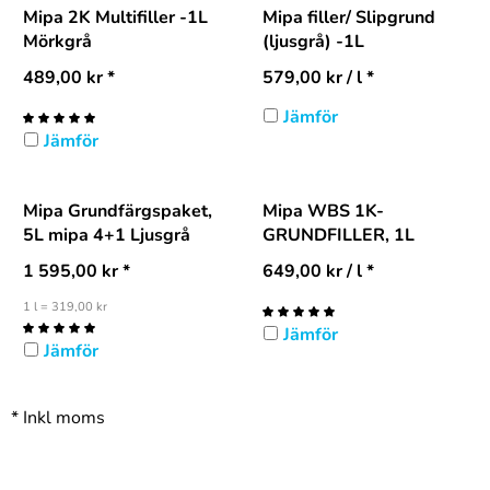
Mipa 2K Multifiller -1L
Mipa filler/ Slipgrund
Mörkgrå
(ljusgrå) -1L
489,00
kr
*
579,00
kr
/ l *
Jämför
Jämför
Mipa Grundfärgspaket,
Mipa WBS 1K-
5L mipa 4+1 Ljusgrå
GRUNDFILLER, 1L
1 595,00
kr
*
649,00
kr
/ l *
1 l = 319,00 kr
Jämför
Jämför
*
Inkl moms