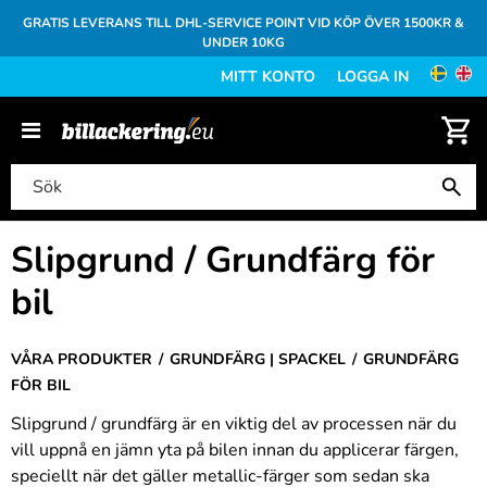
GRATIS LEVERANS TILL DHL-SERVICE POINT VID KÖP ÖVER 1500KR &
UNDER 10KG
MITT KONTO
LOGGA IN
Slipgrund / Grundfärg för
bil
VÅRA PRODUKTER
GRUNDFÄRG | SPACKEL
GRUNDFÄRG
FÖR BIL
Slipgrund / grundfärg är en viktig del av processen när du
vill uppnå en jämn yta på bilen innan du applicerar färgen,
speciellt när det gäller metallic-färger som sedan ska