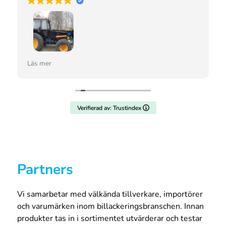
A
K
Ja tycker att ni har bästa färgen och fort går de
Läs mer
bästa stället jag handlar på, men tycker att det är
synd att man inte kan prata personligt men nogon
de saknar jag ,Annars är ni bäst mvh martin
Nordell
Verifierad av: Trustindex
Partners
Vi samarbetar med välkända tillverkare, importörer
och varumärken inom billackeringsbranschen. Innan
produkter tas in i sortimentet utvärderar och testar