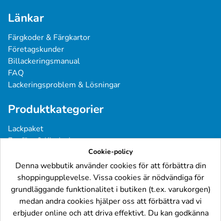
Länkar
Färgkoder & Färgkartor
Företagskunder
Billackeringsmanual
FAQ
Lackeringsproblem & Lösningar
Produktkategorier
Lackpaket
Basfärg & Klarlack
Sprayfärg
Cookie-policy
Grundfärg & Spackel
Denna webbutik använder cookies för att förbättra din
Verktyg & Tillbehör
shoppingupplevelse. Vissa cookies är nödvändiga för
Industri- & Yrkeslack
grundläggande funktionalitet i butiken (t.ex. varukorgen)
medan andra cookies hjälper oss att förbättra vad vi
Följ oss
erbjuder online och att driva effektivt. Du kan godkänna