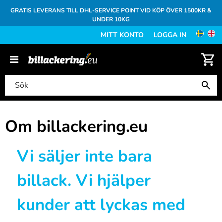
GRATIS LEVERANS TILL DHL-SERVICE POINT VID KÖP ÖVER 1500KR &
UNDER 10KG
MITT KONTO
LOGGA IN
Om billackering.eu
Vi säljer inte bara
billack. Vi hjälper
kunder att lyckas med