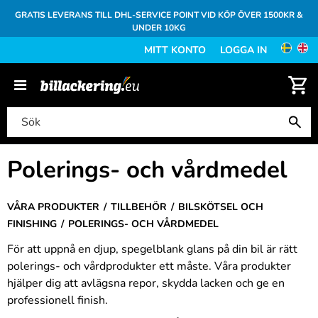
GRATIS LEVERANS TILL DHL-SERVICE POINT VID KÖP ÖVER 1500KR &
UNDER 10KG
MITT KONTO
LOGGA IN
Polerings- och vårdmedel
VÅRA PRODUKTER
TILLBEHÖR
BILSKÖTSEL OCH
FINISHING
POLERINGS- OCH VÅRDMEDEL
För att uppnå en djup, spegelblank glans på din bil är rätt
polerings- och vårdprodukter ett måste. Våra produkter
hjälper dig att avlägsna repor, skydda lacken och ge en
professionell finish.