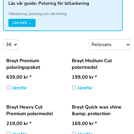
Läs vår guide: Polering för billackering
Våtslipning, polering och rätt timing.
LÄS MER →
Brayt Premium
Brayt Medium Cut
poleringspaket
polermedel
639,00
kr
*
199,00
kr
*
Jämför
Jämför
Brayt Heavy Cut
Brayt Quick wax shine
Premium polermedel
&amp; protection
219,00
kr
*
169,00
kr
*