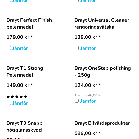
Jämför
Jämför
Brayt Perfect Finish
Brayt Universal Cleaner
polermedel
rengöringsvätska
179,00
kr
*
139,00
kr
*
Jämför
Jämför
Brayt T1 Strong
Brayt OneStep polishing
Polermedel
- 250g
149,00
kr
*
124,00
kr
*
1 kg = 496,00 kr
Jämför
Jämför
Brayt T3 Snabb
Brayt Bilvårdsprodukter
högglansskydd
589,00
kr
*