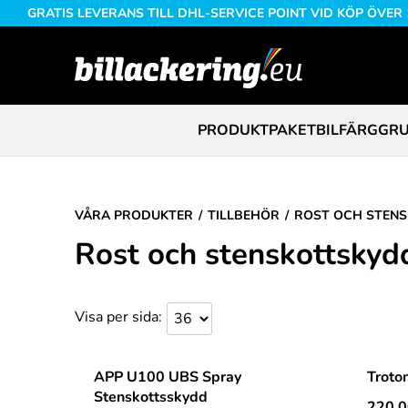
GRATIS LEVERANS TILL DHL-SERVICE POINT VID KÖP ÖVER
PRODUKTPAKET
BILFÄRG
GRU
VÅRA PRODUKTER
TILLBEHÖR
ROST OCH STEN
Rost och stenskottskyd
Visa per sida
APP U100 UBS Spray
Troto
Stenskottsskydd
220,0