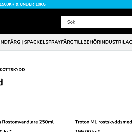
 1500KR & UNDER 10KG
NDFÄRG | SPACKEL
SPRAYFÄRG
TILLBEHÖR
INDUSTRILA
SKOTTSKYDD
d
n Rostomvandlare 250ml
Troton ML rostskyddsmed
0
kr
*
199,00
kr
*