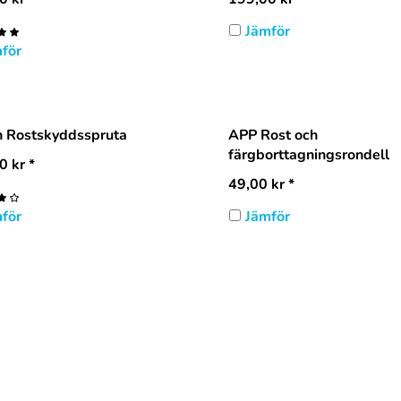
Jämför
för
n Rostskyddsspruta
APP Rost och
färgborttagningsrondell
0
kr
*
49,00
kr
*
för
Jämför