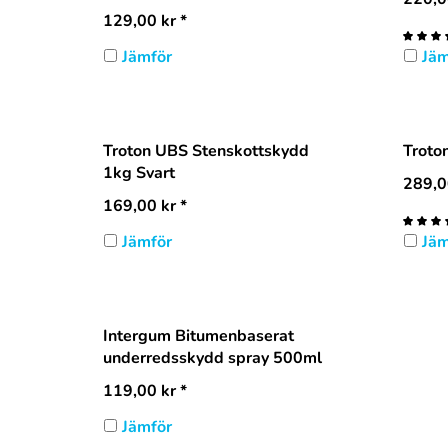
129,00
kr
*
Jämför
Jäm
Troton UBS Stenskottskydd
Troto
1kg Svart
289,0
169,00
kr
*
Jämför
Jäm
Intergum Bitumenbaserat
underredsskydd spray 500ml
119,00
kr
*
Jämför