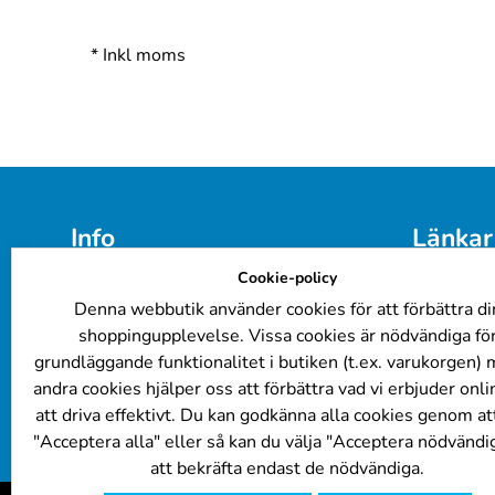
*
Inkl moms
Info
Länkar
Cookie-policy
E-post: 
info@billackering.eu
Färgkoder
Om oss
Företagsk
Denna webbutik använder cookies för att förbättra di
Integritetspolicy
Billacker
shoppingupplevelse. Vissa cookies är nödvändiga fö
Leverans- och betalningsvillkor
FAQ
grundläggande funktionalitet i butiken (t.ex. varukorgen)
Cookie Policy
Lackering
andra cookies hjälper oss att förbättra vad vi erbjuder onl
Kundrecensioner
att driva effektivt. Du kan godkänna alla cookies genom att
"Acceptera alla" eller så kan du välja "Acceptera nödvändig
att bekräfta endast de nödvändiga.