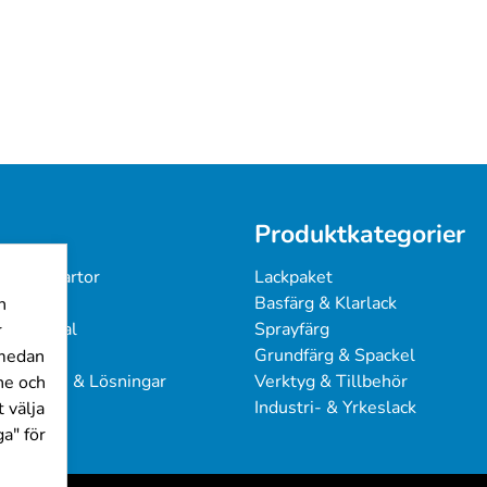
Produktkategorier
 & Färgkartor
Lackpaket
under
Basfärg & Klarlack
n
ingsmanual
Sprayfärg
r
Grundfärg & Spackel
 medan
sproblem & Lösningar
Verktyg & Tillbehör
ine och
Industri- & Yrkeslack
 välja
a" för