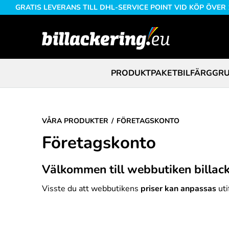
GRATIS LEVERANS TILL DHL-SERVICE POINT VID KÖP ÖVER
PRODUKTPAKET
BILFÄRG
GRU
VÅRA PRODUKTER
FÖRETAGSKONTO
Företagskonto
Välkommen till webbutiken billack
Visste du att webbutikens
priser kan anpassas
uti