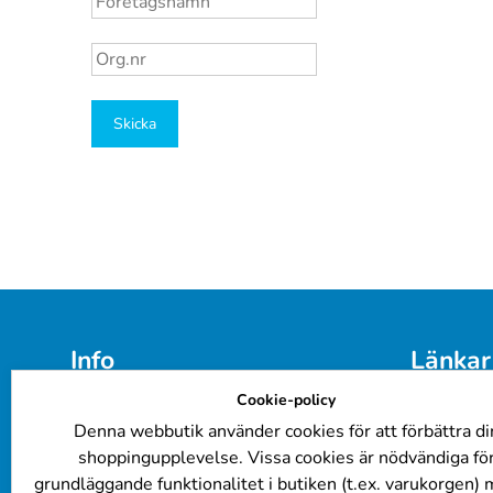
Skicka
Info
Länkar
Cookie-policy
E-post: 
info@billackering.eu
Färgkoder
Om oss
Företagsk
Denna webbutik använder cookies för att förbättra di
Integritetspolicy
Billacker
shoppingupplevelse. Vissa cookies är nödvändiga fö
Leverans- och betalningsvillkor
FAQ
grundläggande funktionalitet i butiken (t.ex. varukorgen)