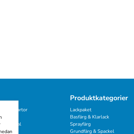
Produktkategorier
 & Färgkartor
Lackpaket
under
Basfärg & Klarlack
n
ingsmanual
Sprayfärg
r
Grundfärg & Spackel
 medan