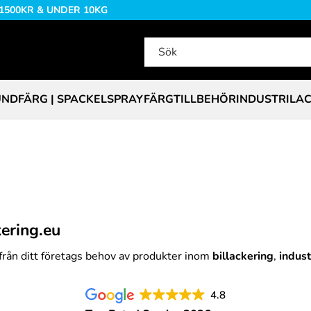
 1500KR & UNDER 10KG
NDFÄRG | SPACKEL
SPRAYFÄRG
TILLBEHÖR
INDUSTRILA
ering.eu
från ditt företags behov av produkter inom
billackering
,
indust
4.8