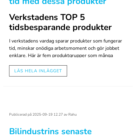
tid med dessa produkter
Verkstadens TOP 5
tidsbesparande produkter
I verkstadens vardag sparar produkter som fungerar
tid, minskar onödiga arbetsmoment och gör jobbet
enklare. Här är fem produktgrupper som många
verkstäder använder för att arbeta snabbare och
smidigare.
LÄS HELA INLÄGGET
1. Snabba HS-primers
Rubrik
Snabb torktid och lätt slipning snabbar upp
1
grundarbetet och minskar väntetiden i verkstaden.
2. Engångskoppar och färgblandningssystem
Snabbar upp färgblandningen och minskar tiden som
Publicerad på
2025-09-19 12.27
av
Rahu
går åt till att tvätta utrustning.
3. Effektiva polermedel
Bilindustrins senaste
Moderna polermedel tar bort slipspår snabbt och