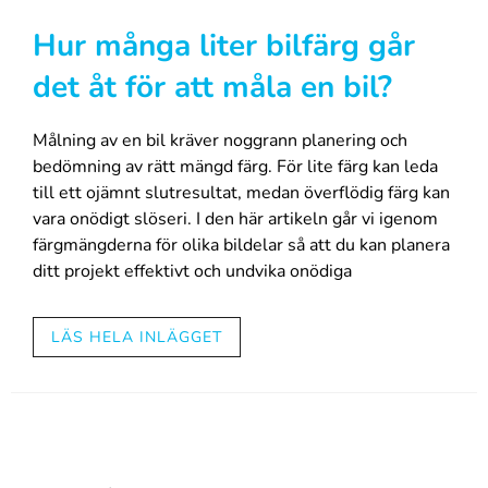
parkeringshuset, är det rätt tid att välja något annat
än den vanliga ”business-grå”.
Hur många liter bilfärg går
det åt för att måla en bil?
En yta som lever med ljuset
Pärlemor- och metalliclack har länge synts i
Målning av en bil kräver noggrann planering och
gatubilden. Bland de senaste nyanserna finns inslag
bedömning av rätt mängd färg. För lite färg kan leda
av krom, candy och till och med kameleonteffekt.
till ett ojämnt slutresultat, medan överflödig färg kan
Dessa får bilen att likna ett föränderligt konstverk. En
vara onödigt slöseri. I den här artikeln går vi igenom
och samma bil kan se ljus ut i morgonsolen, men
färgmängderna för olika bildelar så att du kan planera
mörkt djup i gatlyktornas sken på kvällen. Detta
ditt projekt effektivt och undvika onödiga
”färgfeno­men” har blivit en trend särskilt i
överraskningar.
premiumklassen, men syns småningom även på mer
LÄS HELA INLÄGGET
prisvänliga modeller.
Färgförbrukning för olika
bildelar
Matt är det nya blanka
Varje bildel kräver olika mängd färg beroende på dess
Om du vill ha ett modernt, sofistikerat uttryck är en
yta och former. Från listan nedan ser du de
matt eller satinfinish ett utmärkt val. De ger bilen en