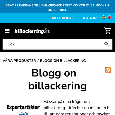
GRATIS LEVERANS TILL DHL-SERVICE POINT VID KÖP ÖVER 1500KR &
UNDER 10KG
MITT KONTO
LOGGA IN
VÅRA PRODUKTER
BLOGG ON BILLACKERING
Blogg on
billackering
Få svar på dina frågor om
billackering - från hur du målar en bil
till att göra reparationer och mycket