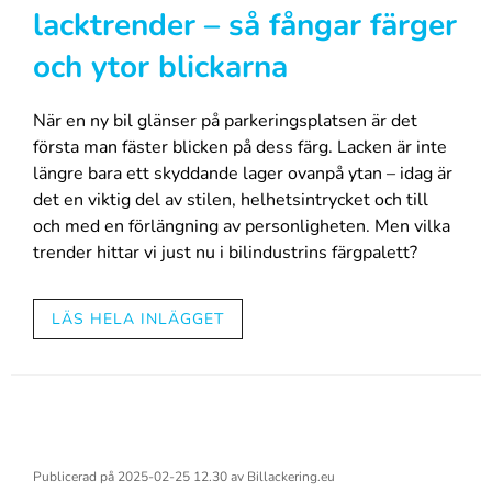
förenklar finishen.
lacktrender – så fångar färger
4. Tejp och maskeringsmaterial av hög kvalitet
och ytor blickarna
Bra maskeringsmaterial sparar tid vid avgränsningar
och minskar behovet av efterarbete.
5. Snabbtorkande klarlack
När en ny bil glänser på parkeringsplatsen är det
Kortare torktid gör jobbet klart snabbare och frigör
första man fäster blicken på dess färg. Lacken är inte
arbetsplats för nästa uppdrag.
längre bara ett skyddande lager ovanpå ytan – idag är
När produkterna fungerar tillförlitligt dag efter dag
det en viktig del av stilen, helhetsintrycket och till
blir jobbet klart snabbare, kapaciteten ökar och
och med en förlängning av personligheten. Men vilka
vardagen i verkstaden flyter på lättare.
trender hittar vi just nu i bilindustrins färgpalett?
Djärva färger gör comeback
LÄS HELA INLÄGGET
Glöm grått och svart. Nu piggas gatubilden upp av
djupblått, smaragdgrönt och till och med djärvt
orange. De är inte längre bara sportbilarnas förmån,
utan även elbilar får ofta en futuristisk känsla genom
färgen. Om du vill ha en bil som sticker ut i
Publicerad på
2025-02-25 12.30
av
Billackering.eu