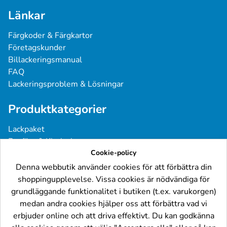
Länkar
Färgkoder & Färgkartor
Företagskunder
Billackeringsmanual
FAQ
Lackeringsproblem & Lösningar
Produktkategorier
Lackpaket
Basfärg & Klarlack
Sprayfärg
Cookie-policy
Grundfärg & Spackel
Denna webbutik använder cookies för att förbättra din
Verktyg & Tillbehör
shoppingupplevelse. Vissa cookies är nödvändiga för
Industri- & Yrkeslack
grundläggande funktionalitet i butiken (t.ex. varukorgen)
medan andra cookies hjälper oss att förbättra vad vi
Följ oss
erbjuder online och att driva effektivt. Du kan godkänna