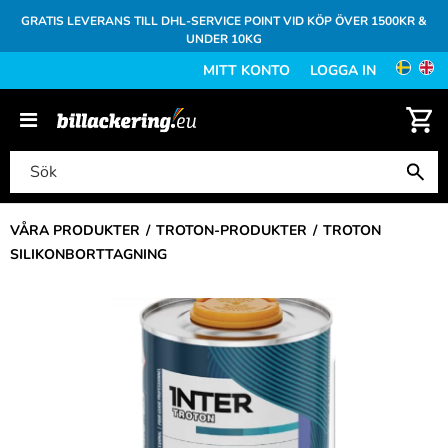
GRATIS LEVERANS TILL DHL-SERVICE POINT VID KÖP ÖVER 1500KR &
UNDER 10KG
MITT KONTO
LOGGA IN
VÅRA PRODUKTER
TROTON-PRODUKTER
TROTON
SILIKONBORTTAGNING