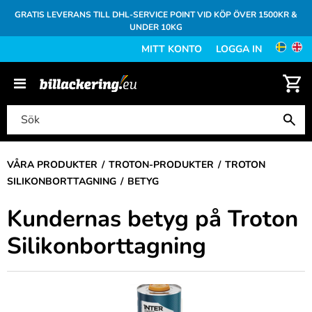
GRATIS LEVERANS TILL DHL-SERVICE POINT VID KÖP ÖVER 1500KR &
UNDER 10KG
MITT KONTO
LOGGA IN
VÅRA PRODUKTER
TROTON-PRODUKTER
TROTON
SILIKONBORTTAGNING
BETYG
Kundernas betyg på Troton
Silikonborttagning