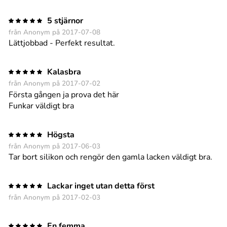
5 stjärnor
från Anonym på 2017-07-08
Lättjobbad - Perfekt resultat.
Kalasbra
från Anonym på 2017-07-02
Första gången ja prova det här
Funkar väldigt bra
Högsta
från Anonym på 2017-06-03
Tar bort silikon och rengör den gamla lacken väldigt bra.
Lackar inget utan detta först
från Anonym på 2017-02-03
En femma.