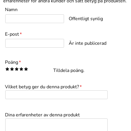
erfarenheter för andra kunder och sätt betyg på produkten.
Namn
Offentligt synlig
E-post
*
Är inte publicerad
Poäng
*
1
2
3
4
5
Tilldela poäng.
Vilket betyg ger du denna produkt?
*
Dina erfarenheter av denna produkt