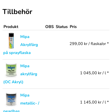
Tillbehör
Produkt
OBS
Status
Pris
Mipa
299,00 kr / flaska/or *
Akrylfärg
på sprayflaska
Mipa
1 045,00 kr / l *
akrylfärg
(OC Akryl)
Mipa
1 145,00 kr / l *
metallic- /
pearlbas