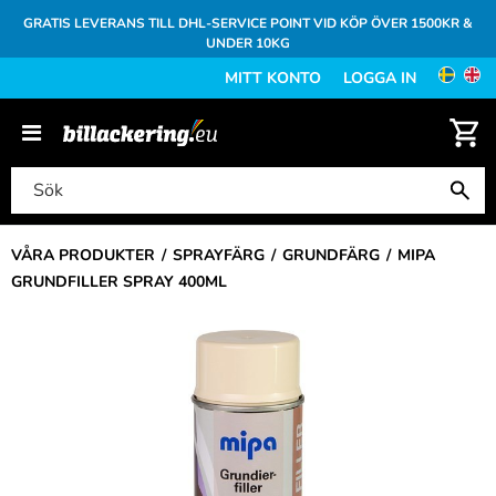
GRATIS LEVERANS TILL DHL-SERVICE POINT VID KÖP ÖVER 1500KR &
UNDER 10KG
MITT KONTO
LOGGA IN
VÅRA PRODUKTER
SPRAYFÄRG
GRUNDFÄRG
MIPA
GRUNDFILLER SPRAY 400ML