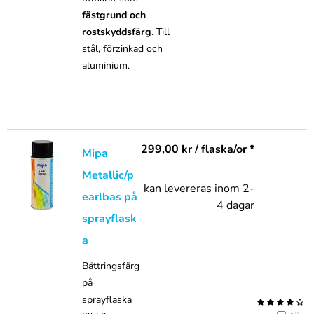
fästgrund och
rostskyddsfärg
. Till
stål, förzinkad och
aluminium.
299,00
kr
/ flaska/or *
Mipa
Metallic/p
kan levereras inom 2-
earlbas på
4 dagar
sprayflask
a
Bättringsfärg
på
sprayflaska
(