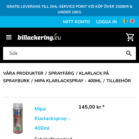
GRATIS LEVERANS TILL DHL-SERVICE POINT VID KÖP ÖVER 1500KR &
UNDER 10KG
MITT KONTO
LOGGA IN
VÅRA PRODUKTER
SPRAYFÄRG
KLARLACK PÅ
SPRAYBURK
MIPA KLARLACKSPRAY - 400ML
TILLBEHÖR
145,00
kr
*
Mipa
Klarlackspray -
400ml