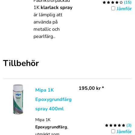
Fabriksförpackad
(
15
)
1K
klarlack spray
Jämför
är lämplig att
använda
på
metallic och
pearlfärg..
Tillbehör
195,00
kr
*
Mipa 1K
Epoxygrundfärg
spray 400ml
Mipa 1K
(
3
)
Epoxygrundfärg
,
Jämför
utmärkt som