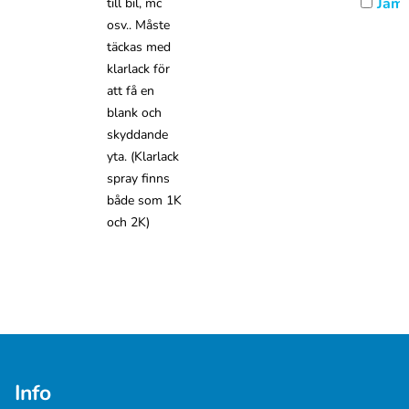
Jämf
till bil, mc
osv.. Måste
täckas med
klarlack för
att få en
blank och
skyddande
yta. (Klarlack
spray finns
både som 1K
och 2K)
Info