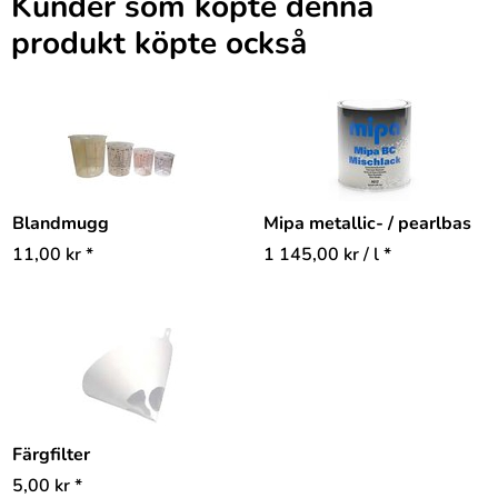
Kunder som köpte denna
produkt köpte också
Blandmugg
Mipa metallic- / pearlbas
11,00
kr
*
1 145,00
kr
/ l *
Färgfilter
5,00
kr
*