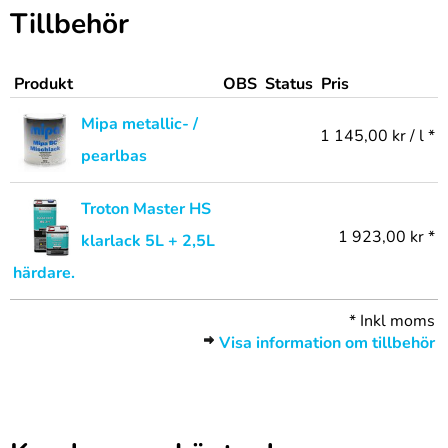
Tillbehör
Produkt
OBS
Status
Pris
Mipa metallic- /
1 145,00 kr / l *
pearlbas
Troton Master HS
1 923,00 kr *
klarlack 5L + 2,5L
härdare.
*
Inkl moms
Visa information om tillbehör