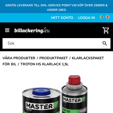
GRATIS LEVERANS TILL DHL-SERVICE POINT VID KÖP ÖVER 1500KR &
UNDER 10KG
MITT KONTO
LOGGA IN
VÅRA PRODUKTER
PRODUKTPAKET
KLARLACKSPAKET
FÖR BIL
TROTON HS KLARLACK 1,5L