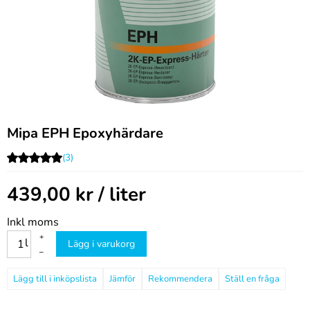
Mipa EPH Epoxyhärdare
(3)
439,00
kr
/ liter
Inkl moms
+
l
Lägg i varukorg
–
Jämför
Rekommendera
Ställ en fråga