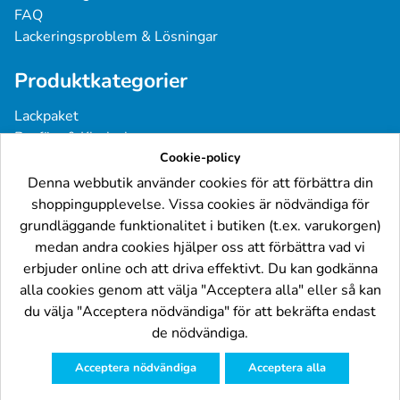
FAQ
Lackeringsproblem & Lösningar
Produktkategorier
Lackpaket
Basfärg & Klarlack
Sprayfärg
Cookie-policy
Grundfärg & Spackel
Denna webbutik använder cookies för att förbättra din
Verktyg & Tillbehör
shoppingupplevelse. Vissa cookies är nödvändiga för
Industri- & Yrkeslack
grundläggande funktionalitet i butiken (t.ex. varukorgen)
medan andra cookies hjälper oss att förbättra vad vi
Följ oss
erbjuder online och att driva effektivt. Du kan godkänna
alla cookies genom att välja "Acceptera alla" eller så kan
du välja "Acceptera nödvändiga" för att bekräfta endast
de nödvändiga.
Acceptera nödvändiga
Acceptera alla
© Billackering.eu 2024