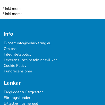
*
Inkl moms
*
Inkl moms
Info
E-post: 
info@billackering.eu
Om oss
Integritetspolicy
Leverans- och betalningsvillkor
Cookie Policy
Kundrecensioner
Länkar
Färgkoder & Färgkartor
Företagskunder
Billackeringsmanual