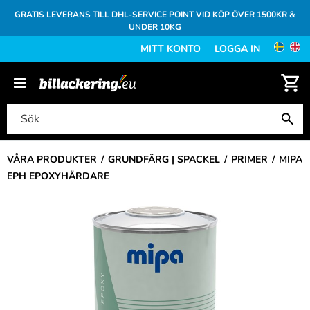
GRATIS LEVERANS TILL DHL-SERVICE POINT VID KÖP ÖVER 1500KR &
UNDER 10KG
MITT KONTO
LOGGA IN
VÅRA PRODUKTER
GRUNDFÄRG | SPACKEL
PRIMER
MIPA
EPH EPOXYHÄRDARE