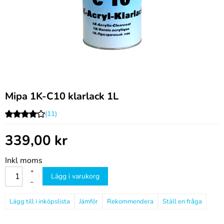
Mipa 1K-C10 klarlack 1L
(11)
339,00
kr
Inkl moms
+
Lägg i varukorg
–
Jämför
Rekommendera
Ställ en fråga