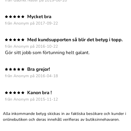
från Gabriel Naser på 2019-08-20
Mycket bra
från Anonym på 2017-09-22
Med kundsupporten så blir det betyg i topp.
från Anonym på 2016-10-22
Gör sitt jobb som förtunning helt galant.
Bra grejor!
från Anonym på 2016-04-18
Kanon bra !
från Anonym på 2015-11-12
Alla inkommande betyg skickas in av faktiska besökare och kunder i
onlinebutiken och deras innehåll verifieras av butiksinnehavaren.