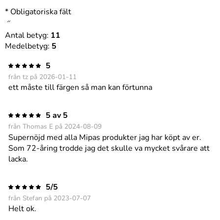
* Obligatoriska fält
Antal betyg:
11
Medelbetyg:
5
5
från tz på 2026-01-11
ett måste till färgen så man kan förtunna
5 av 5
från Thomas E på 2024-08-09
Supernöjd med alla Mipas produkter jag har köpt av er.
Som 72-åring trodde jag det skulle va mycket svårare att
lacka.
5/5
från Stefan på 2023-07-07
Helt ok.