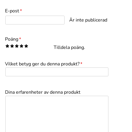
E-post
*
Är inte publicerad
Poäng
*
1
2
3
4
5
Tilldela poäng.
Vilket betyg ger du denna produkt?
*
Dina erfarenheter av denna produkt