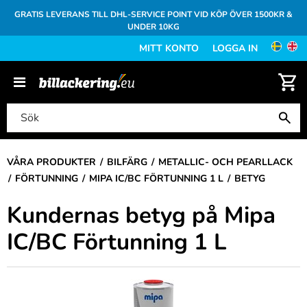
GRATIS LEVERANS TILL DHL-SERVICE POINT VID KÖP ÖVER 1500KR &
UNDER 10KG
MITT KONTO
LOGGA IN
VÅRA PRODUKTER
BILFÄRG
METALLIC- OCH PEARLLACK
FÖRTUNNING
MIPA IC/BC FÖRTUNNING 1 L
BETYG
Kundernas betyg på Mipa
IC/BC Förtunning 1 L