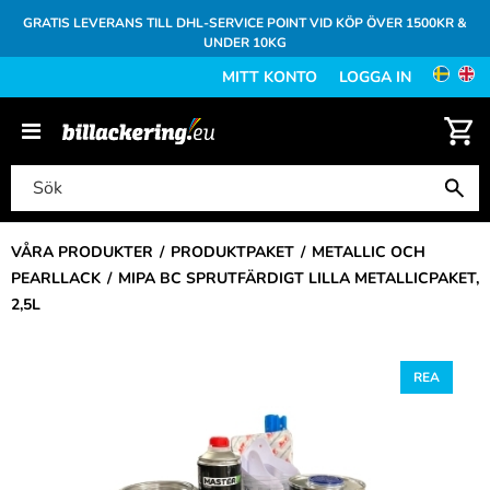
GRATIS LEVERANS TILL DHL-SERVICE POINT VID KÖP ÖVER 1500KR &
UNDER 10KG
MITT KONTO
LOGGA IN
VÅRA PRODUKTER
PRODUKTPAKET
METALLIC OCH
PEARLLACK
MIPA BC SPRUTFÄRDIGT LILLA METALLICPAKET,
2,5L