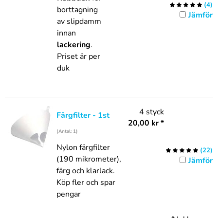
(
4
)
borttagning
Jämför
av slipdamm
innan
lackering
.
Priset är per
duk
4 styck
Färgfilter - 1st
20,00
kr
*
(Antal: 1)
Nylon färgfilter
(
22
)
(190 mikrometer),
Jämför
färg och klarlack.
Köp fler och spar
pengar