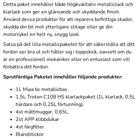
Detta paket innehåller både högkvalitativ metalliclack och
klarlack som ger en glänsande och skyddande finish.
Använd dessa produkter för att reparera befintliga skador,
skydda din bil mot ytterligare slitage eller ge din
motorcykel en helt ny, snygg look.
Satsa på det lilla metallicpaketet för att säkerställa att ditt
fordon ser bra ut och håller sig i toppskick, oavsett om du
är en professionell mekaniker eller en entusiast som vill
förbättra ditt fordon.
Sprutfärdiga Paketet innehåller följande produkter:
1L Mipa bc metallicbas
1,5L Troton C108 HS klarlackpaket (1L klarlack, 0,5L
härdare och 0,25L förtunning).
4st måttmuggar, 0,65L.
2st APP klibbdukar
4st färgfilter
Blandstickor