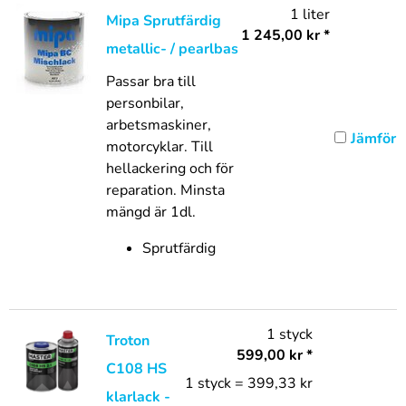
1 liter
Mipa Sprutfärdig
1 245,00
kr
*
metallic- / pearlbas
Passar bra till
personbilar,
arbetsmaskiner,
Jämför
motorcyklar. Till
hellackering och för
reparation. Minsta
mängd är 1dl.
Sprutfärdig
1 styck
Troton
599,00
kr
*
C108 HS
1 styck = 399,33 kr
klarlack -