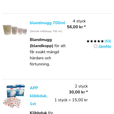
4 styck
blandmugg 700ml
56,00
kr
*
(Storlek måttkopp: 700 ml)
Blandmugg
(
53
)
(blandkopp)
för att
Jämför
får exakt mängd
härdare och
förtunning.
2 styck
APP
30,00
kr
*
klibbduk,
1 styck = 15,00 kr
1st
Klibbduk
för