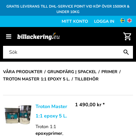
GRATIS LEVERANS TILL DHL-SERVICE POINT VID KÖP ÖVER 1500KR &
UNDER 10KG
MITT KONTO
LOGGA IN
VÅRA PRODUKTER
GRUNDFÄRG | SPACKEL
PRIMER
TROTON MASTER 1:1 EPOXY 5 L.
TILLBEHÖR
1 490,00
kr
*
Troton Master
1:1 epoxy 5 L.
Troton 1:1
epoxyprimer
,