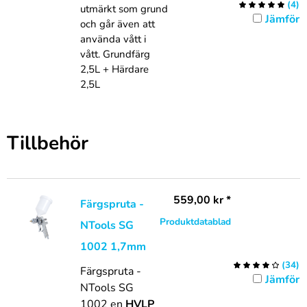
(
4
)
utmärkt som grund
Jämför
och går även att
använda vått i
vått. Grundfärg
2,5L + Härdare
2,5L
Tillbehör
559,00
kr
*
Färgspruta -
Produktdatablad
NTools SG
1002 1,7mm
(
34
)
Färgspruta -
Jämför
NTools SG
1002 en
HVLP