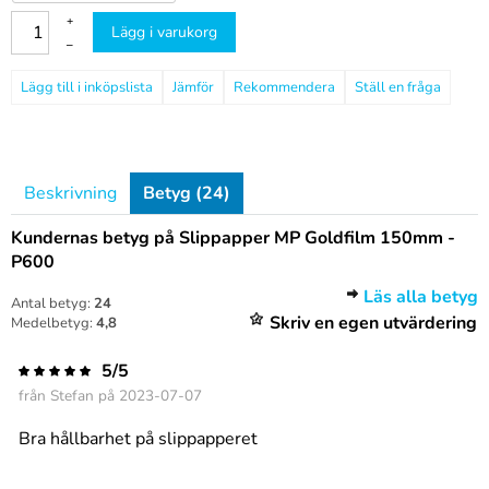
+
Lägg i varukorg
–
Jämför
Rekommendera
Ställ en fråga
Beskrivning
Betyg (24)
Kundernas betyg på Slippapper MP Goldfilm 150mm -
P600
Läs alla betyg
Antal betyg:
24
Skriv en egen utvärdering
Medelbetyg:
4,8
5/5
från
Stefan
på 2023-07-07
Bra hållbarhet på slippapperet