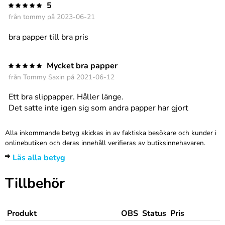
5
från
tommy
på 2023-06-21
bra papper till bra pris
Mycket bra papper
från
Tommy Saxin
på 2021-06-12
Ett bra slippapper. Håller länge.
Det satte inte igen sig som andra papper har gjort
Alla inkommande betyg skickas in av faktiska besökare och kunder i
onlinebutiken och deras innehåll verifieras av butiksinnehavaren.
Läs alla betyg
Tillbehör
Produkt
OBS
Status
Pris