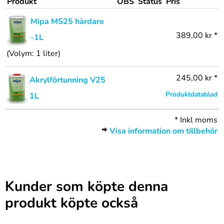
Produkt
OBS
Status
Pris
Mipa MS25 härdare
389,00 kr *
-1L
(Volym: 1 liter)
245,00 kr *
Akrylförtunning V25
Produktdatablad
1L
*
Inkl moms
Visa information om tillbehör
Kunder som köpte denna
produkt köpte också