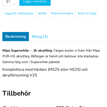
l
Lägg i varukorg
–
Jämför
Rekommendera
Ställ en fråga
Beskrivning
Betyg (3)
Mipa Superwhite - 2k akrylfärg
. Färgen bryter vi fram från Mipa
PUR-HS akrylfärg. Bilfärgen är helvit och behöver inte klarlackas.
Samma färg som i Superwhite paketet.
Komplettera med härdare (MS25 eller HS25) och
akrylförtunning V25.
Tillbehör