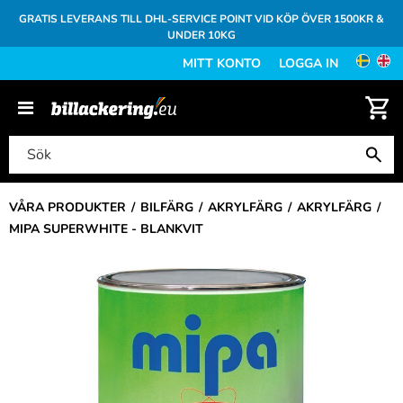
GRATIS LEVERANS TILL DHL-SERVICE POINT VID KÖP ÖVER 1500KR &
UNDER 10KG
MITT KONTO
LOGGA IN
VÅRA PRODUKTER
BILFÄRG
AKRYLFÄRG
AKRYLFÄRG
MIPA SUPERWHITE - BLANKVIT