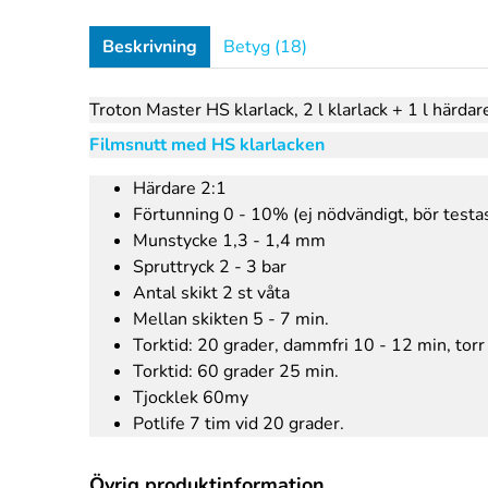
Beskrivning
Betyg (18)
Troton Master HS klarlack, 2 l klarlack + 1 l härdar
Filmsnutt med HS klarlacken
Härdare 2:1
Förtunning 0 - 10% (ej nödvändigt, bör testa
Munstycke 1,3 - 1,4 mm
Spruttryck 2 - 3 bar
Antal skikt 2 st våta
Mellan skikten 5 - 7 min.
Torktid: 20 grader, dammfri 10 - 12 min, torr 
Torktid: 60 grader 25 min.
Tjocklek 60my
Potlife 7 tim vid 20 grader.
Övrig produktinformation