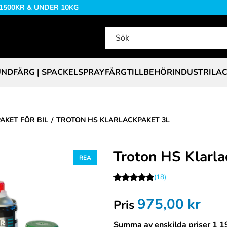
 1500KR & UNDER 10KG
NDFÄRG | SPACKEL
SPRAYFÄRG
TILLBEHÖR
INDUSTRILA
AKET FÖR BIL
TROTON HS KLARLACKPAKET 3L
Troton HS Klarla
(18)
975,00
kr
Pris
Summa av enskilda priser
1 1