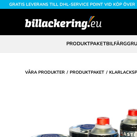
GRATIS LEVERANS TILL DHL-SERVICE POINT VID KÖP ÖVER
PRODUKTPAKET
BILFÄRG
GRU
VÅRA PRODUKTER
PRODUKTPAKET
KLARLACKSP