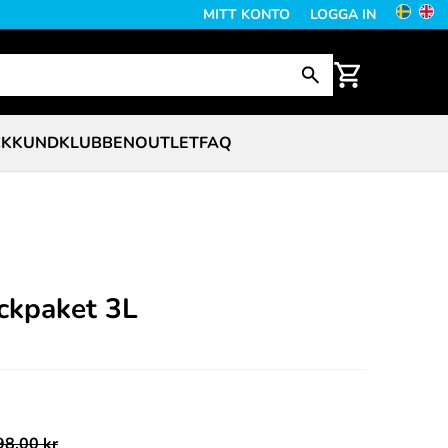
MITT KONTO
LOGGA IN
CK
KUNDKLUBBEN
OUTLET
FAQ
ckpaket 3L
98,00 kr