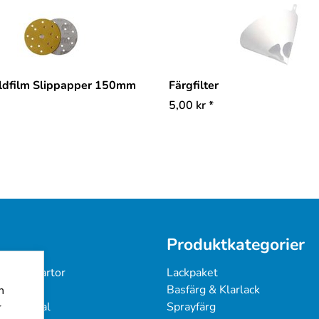
ldfilm Slippapper 150mm
Färgfilter
5,00
kr
*
Produktkategorier
 & Färgkartor
Lackpaket
under
Basfärg & Klarlack
n
ingsmanual
Sprayfärg
r