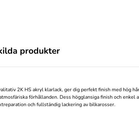
kilda produkter
litativ 2K HS akryl klarlack, ger dig perfekt finish med hög h
tmosfäriska förhållanden. Dess högglansiga finish och enkel ap
treparation och fullständig lackering av bilkarosser.