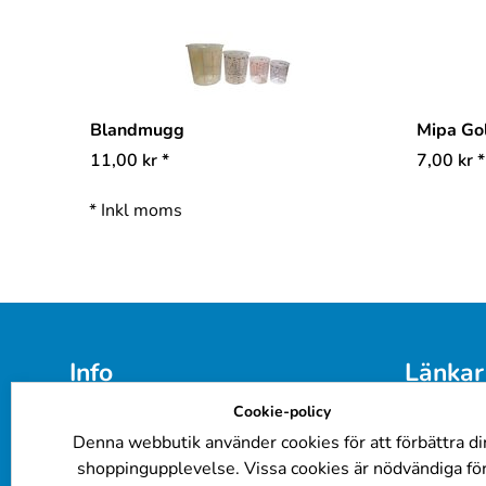
Blandmugg
Mipa Go
11,00
kr
*
7,00
kr
*
*
Inkl moms
Info
Länkar
Cookie-policy
E-post: 
info@billackering.eu
Färgkoder
Om oss
Företagsk
Denna webbutik använder cookies för att förbättra di
Integritetspolicy
Billacker
shoppingupplevelse. Vissa cookies är nödvändiga fö