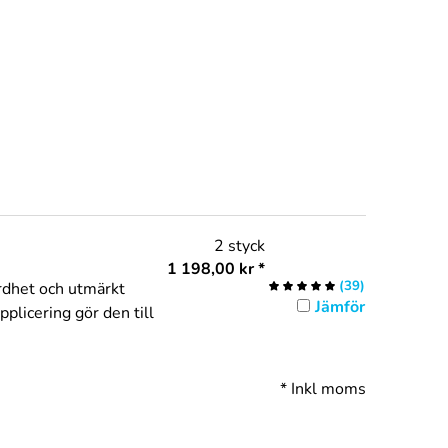
2 styck
1 198,00
kr
*
(
39
)
årdhet och utmärkt
Jämför
plicering gör den till
*
Inkl moms