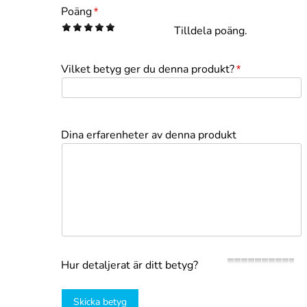
Poäng
*
1
2
3
4
5
Tilldela poäng.
Vilket betyg ger du denna produkt?
*
Dina erfarenheter av denna produkt
Hur detaljerat är ditt betyg?
Skicka betyg