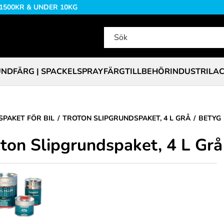
 1500KR & UNDER 10KG
NDFÄRG | SPACKEL
SPRAYFÄRG
TILLBEHÖR
INDUSTRILA
PAKET FÖR BIL
TROTON SLIPGRUNDSPAKET, 4 L GRÅ
BETYG
ton Slipgrundspaket, 4 L Grå