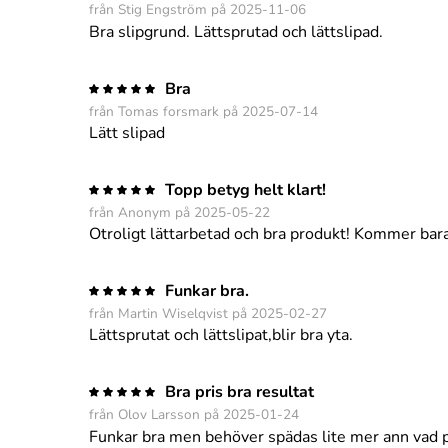
från Stig Engström på 2025-11-06
Bra slipgrund. Lättsprutad och lättslipad.
Bra
från Tomas forsmark på 2025-07-14
Lätt slipad
Topp betyg helt klart!
från Anonym på 2025-05-22
Otroligt lättarbetad och bra produkt! Kommer ba
Funkar bra.
från Martin Wiselqvist på 2025-02-27
Lättsprutat och lättslipat,blir bra yta.
Bra pris bra resultat
från Olov Larsson på 2025-01-24
Funkar bra men behöver spädas lite mer ann vad 