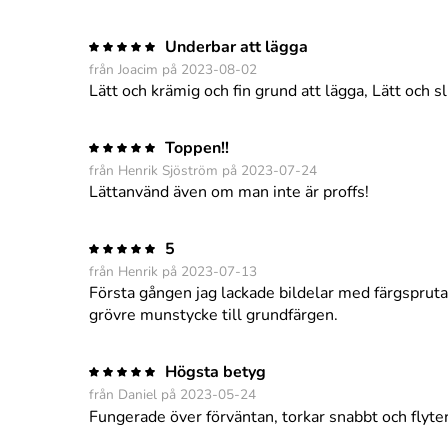
Underbar att lägga
från Joacim på 2023-08-02
Lätt och krämig och fin grund att lägga, Lätt och sl
Toppen!!
från Henrik Sjöström på 2023-07-24
Lättanvänd även om man inte är proffs!
5
från Henrik på 2023-07-13
Första gången jag lackade bildelar med färgspruta m
grövre munstycke till grundfärgen.
Högsta betyg
från Daniel på 2023-05-24
Fungerade över förväntan, torkar snabbt och flyter 