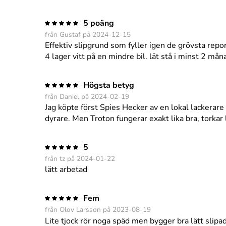
5 poäng
från Gustaf på 2024-12-15
Effektiv slipgrund som fyller igen de grövsta rep
4 lager vitt på en mindre bil. lät stå i minst 2 mån
Högsta betyg
från Daniel på 2024-02-19
Jag köpte först Spies Hecker av en lokal lackerare
dyrare. Men Troton fungerar exakt lika bra, torkar l
5
från tz på 2024-01-22
lätt arbetad
Fem
från Olov Larsson på 2023-08-19
Lite tjock rör noga späd men bygger bra lätt slipa