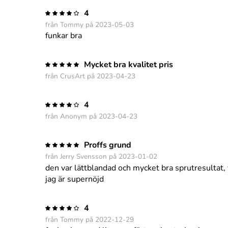
4
från Tommy på 2023-05-03
funkar bra
Mycket bra kvalitet pris
från CrusArt på 2023-04-23
4
från Anonym på 2023-04-23
Proffs grund
från Jerry Svensson på 2023-01-02
den var lättblandad och mycket bra sprutresultat, 
jag är supernöjd
4
från Tommy på 2022-12-29