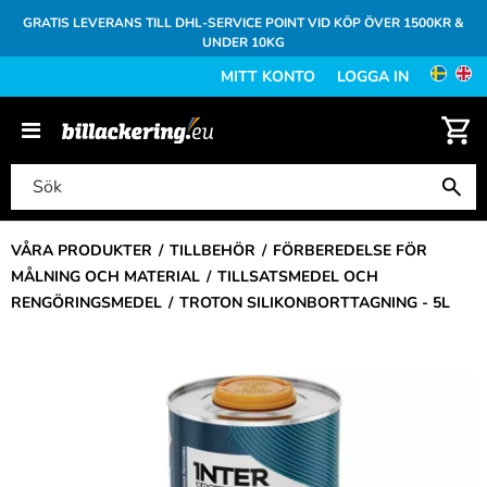
GRATIS LEVERANS TILL DHL-SERVICE POINT VID KÖP ÖVER 1500KR &
UNDER 10KG
MITT KONTO
LOGGA IN
VÅRA PRODUKTER
TILLBEHÖR
FÖRBEREDELSE FÖR
MÅLNING OCH MATERIAL
TILLSATSMEDEL OCH
RENGÖRINGSMEDEL
TROTON SILIKONBORTTAGNING - 5L