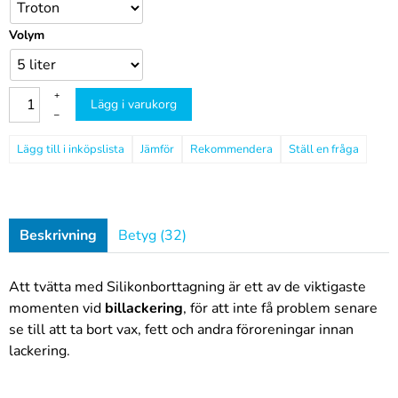
Volym
+
Lägg i varukorg
–
Jämför
Rekommendera
Ställ en fråga
Beskrivning
Betyg (32)
Att tvätta med
Silikonborttagning
är ett av de viktigaste
momenten vid
billackering
, för att inte få problem senare
se till att ta bort vax, fett och andra föroreningar innan
lackering.