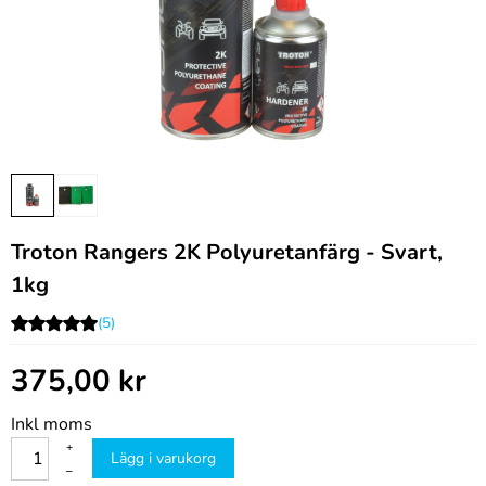
Troton Rangers 2K Polyuretanfärg - Svart,
1kg
(5)
375,00
kr
Inkl moms
+
Lägg i varukorg
–