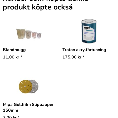
produkt köpte också
Blandmugg
Troton akrylförtunning
11,00
kr
*
175,00
kr
*
Mipa Goldfilm Slippapper
150mm
7,00
kr
*