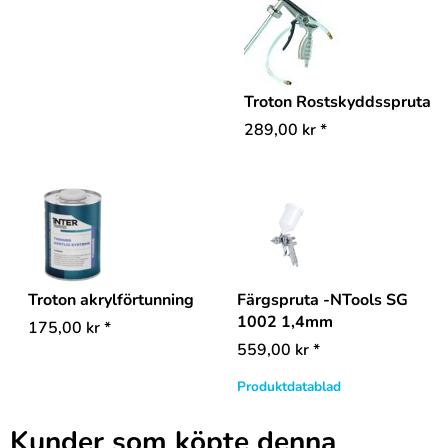
Troton Rostskyddsspruta
289,00
kr
*
Troton akrylförtunning
Färgspruta -NTools SG
1002 1,4mm
175,00
kr
*
559,00
kr
*
Produktdatablad
Kunder som köpte denna