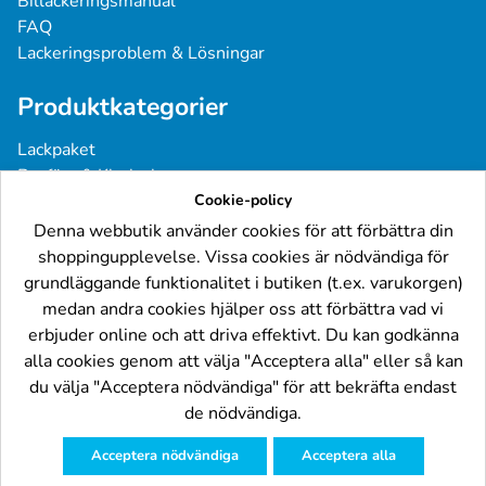
Billackeringsmanual
FAQ
Lackeringsproblem & Lösningar
Produktkategorier
Lackpaket
Basfärg & Klarlack
Sprayfärg
Cookie-policy
Grundfärg & Spackel
Denna webbutik använder cookies för att förbättra din
Verktyg & Tillbehör
shoppingupplevelse. Vissa cookies är nödvändiga för
Industri- & Yrkeslack
grundläggande funktionalitet i butiken (t.ex. varukorgen)
medan andra cookies hjälper oss att förbättra vad vi
Följ oss
erbjuder online och att driva effektivt. Du kan godkänna
alla cookies genom att välja "Acceptera alla" eller så kan
du välja "Acceptera nödvändiga" för att bekräfta endast
de nödvändiga.
Acceptera nödvändiga
Acceptera alla
© Billackering.eu 2024