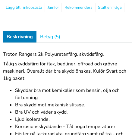
Jämför
Rekommendera
Ställ en fråga
Beskrivning
Betyg (5)
Troton Rangers 2k Polyuretanfärg, skyddsfärg.
Tålig skyddsfärg för flak, bedliner, offroad och grövre
maskineri. Överallt där bra skydd önskas. Kulör Svart och
1kg paket.
Skyddar bra mot kemikalier som bensin, olja och
förtunning
Bra skydd mot mekanisk slitage.
Bra UV och väder skydd.
Ljud isolerande.
Korrosionsskyddande - Tål höga temperaturer.
Fäster på lackerad yta, grundfärg samt på trä - och