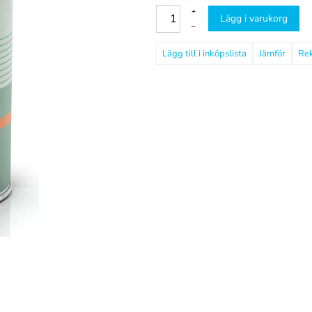
+
Lägg i varukorg
–
Jämför
Re