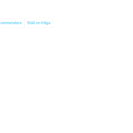
kommendera
Ställ en fråga