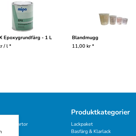
X Epoxygrundfärg - 1 L
Blandmugg
kr
/ l *
11,00
kr
*
Produktkategorier
 & Färgkartor
Lackpaket
under
Basfärg & Klarlack
n