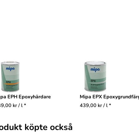
ipa EPH Epoxyhärdare
Mipa EPX Epoxygrundfärg
39,00
kr
/ l *
439,00
kr
/ l *
odukt köpte också