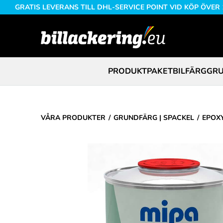
GRATIS LEVERANS TILL DHL-SERVICE POINT VID KÖP ÖVER
PRODUKTPAKET
BILFÄRG
GRU
VÅRA PRODUKTER
GRUNDFÄRG | SPACKEL
EPOX