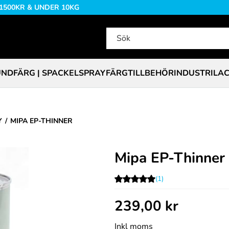
 1500KR & UNDER 10KG
NDFÄRG | SPACKEL
SPRAYFÄRG
TILLBEHÖR
INDUSTRILA
Y
MIPA EP-THINNER
Mipa EP-Thinner
(1)
239,00
kr
Inkl moms