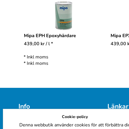
Mipa EPH Epoxyhärdare
Mipa EP
439,00
kr
/ l *
439,00
*
Inkl moms
*
Inkl moms
Info
Länkar
Cookie-policy
E-post: 
info@billackering.eu
Färgkoder
Om oss
Företagsk
Denna webbutik använder cookies för att förbättra di