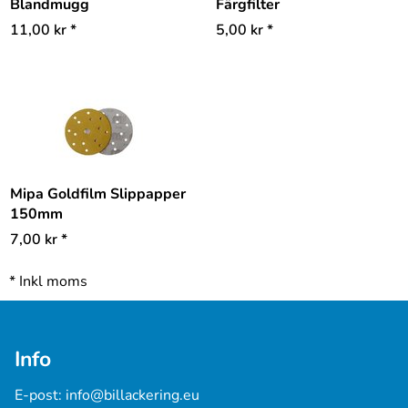
Blandmugg
Färgfilter
11,00
kr
*
5,00
kr
*
Mipa Goldfilm Slippapper
150mm
7,00
kr
*
*
Inkl moms
Info
E-post: 
info@billackering.eu