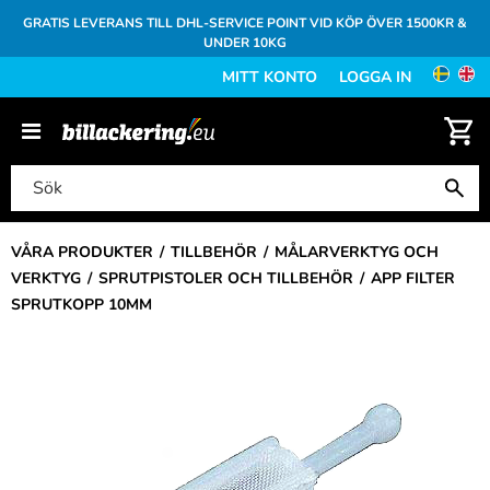
GRATIS LEVERANS TILL DHL-SERVICE POINT VID KÖP ÖVER 1500KR &
UNDER 10KG
MITT KONTO
LOGGA IN
VÅRA PRODUKTER
TILLBEHÖR
MÅLARVERKTYG OCH
VERKTYG
SPRUTPISTOLER OCH TILLBEHÖR
APP FILTER
SPRUTKOPP 10MM