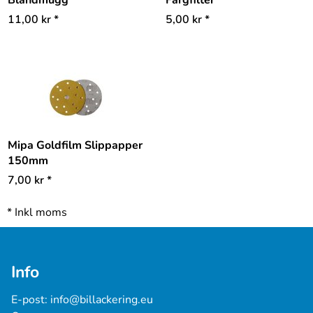
11,00
kr
*
5,00
kr
*
Mipa Goldfilm Slippapper
150mm
7,00
kr
*
*
Inkl moms
Info
E-post: 
info@billackering.eu