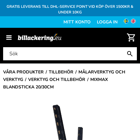
GRATIS LEVERANS TILL DHL-SERVICE POINT VID KÖP ÖVER 1500KR &
UNDER 10KG
MITT KONTO
LOGGA IN
VÅRA PRODUKTER
TILLBEHÖR
MÅLARVERKTYG OCH
VERKTYG
VERKTYG OCH TILLBEHÖR
MIXMAX
BLANDSTICKA 20/30CM