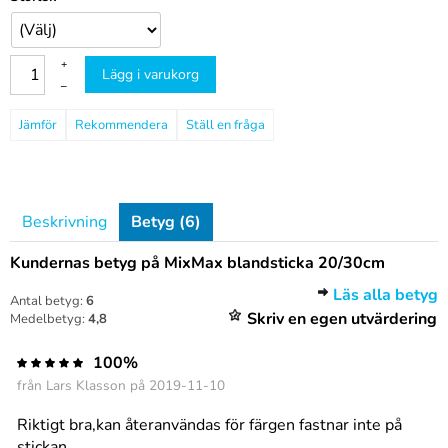
+
Lägg i varukorg
–
Jämför
Rekommendera
Ställ en fråga
Beskrivning
Betyg (6)
Kundernas betyg på MixMax blandsticka 20/30cm
Läs alla betyg
Antal betyg:
6
Skriv en egen utvärdering
Medelbetyg:
4,8
100%
från
Lars Klasson
på 2019-11-10
Riktigt bra,kan återanvändas för färgen fastnar inte på
stickan.