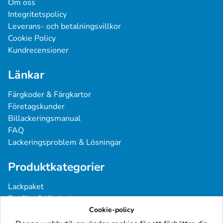
Om oss
Integritetspolicy
Leverans- och betalningsvillkor
Cookie Policy
Kundrecensioner
Länkar
Färgkoder & Färgkartor
Företagskunder
Billackeringsmanual
FAQ
Lackeringsproblem & Lösningar
Produktkategorier
Lackpaket
Basfärg & Klarlack
Sprayfärg
Cookie-policy
Grundfärg & Spackel