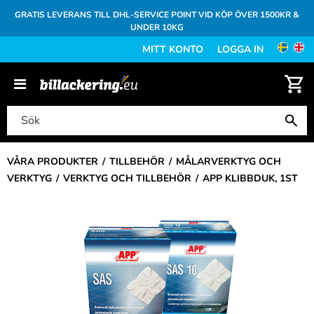
GRATIS LEVERANS TILL DHL-SERVICE POINT VID KÖP ÖVER 1500KR &
UNDER 10KG
MITT KONTO
LOGGA IN
VÅRA PRODUKTER
TILLBEHÖR
MÅLARVERKTYG OCH
VERKTYG
VERKTYG OCH TILLBEHÖR
APP KLIBBDUK, 1ST