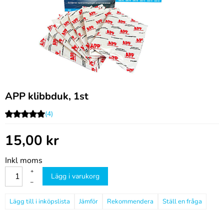
APP klibbduk, 1st
(4)
15,00
kr
Inkl moms
+
Lägg i varukorg
–
Jämför
Rekommendera
Ställ en fråga