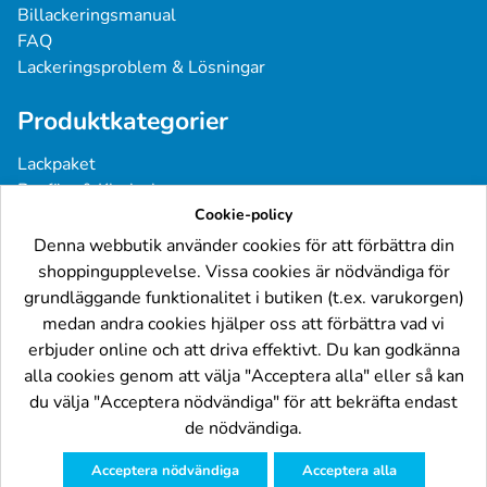
Billackeringsmanual
FAQ
Lackeringsproblem & Lösningar
Produktkategorier
Lackpaket
Basfärg & Klarlack
Sprayfärg
Cookie-policy
Grundfärg & Spackel
Denna webbutik använder cookies för att förbättra din
Verktyg & Tillbehör
shoppingupplevelse. Vissa cookies är nödvändiga för
Industri- & Yrkeslack
grundläggande funktionalitet i butiken (t.ex. varukorgen)
medan andra cookies hjälper oss att förbättra vad vi
Följ oss
erbjuder online och att driva effektivt. Du kan godkänna
alla cookies genom att välja "Acceptera alla" eller så kan
du välja "Acceptera nödvändiga" för att bekräfta endast
de nödvändiga.
Acceptera nödvändiga
Acceptera alla
© Billackering.eu 2024