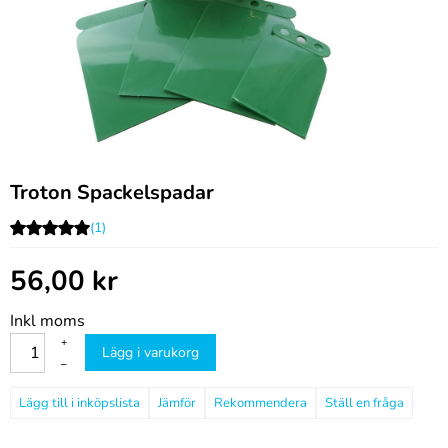
Troton Spackelspadar
(1)
56,00
kr
Inkl moms
+
Lägg i varukorg
–
Jämför
Rekommendera
Ställ en fråga