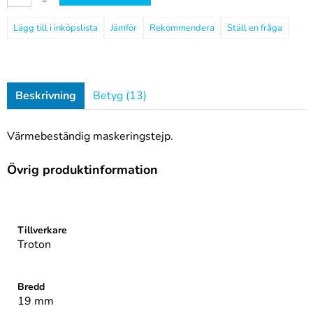
–
Jämför
Rekommendera
Ställ en fråga
Beskrivning
Betyg (13)
Värmebeständig maskeringstejp.
Övrig produktinformation
Rubrik
1
Tillverkare
Troton
Bredd
19 mm