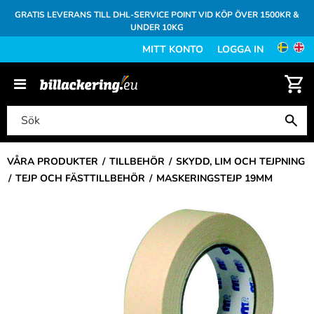
GRATIS LEVERANS TILL DHL-SERVICE POINT VID KÖP ÖVER 1500KR &
UNDER 10KG
MITT KONTO
LOGGA IN
VÅRA PRODUKTER
TILLBEHÖR
SKYDD, LIM OCH TEJPNING
TEJP OCH FÄSTTILLBEHÖR
MASKERINGSTEJP 19MM