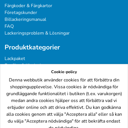
Färgkoder & Färgkartor
Företagskunder
Billackeringsmanual
FAQ
Lackeringsproblem & Lösningar
Produktkategorier
Lackpaket
Basfärg & Klarlack
Sprayfärg
Cookie-policy
Grundfärg & Spackel
Denna webbutik använder cookies för att förbättra din
Verktyg & Tillbehör
shoppingupplevelse. Vissa cookies är nödvändiga för
Industri- & Yrkeslack
grundläggande funktionalitet i butiken (t.ex. varukorgen)
medan andra cookies hjälper oss att förbättra vad vi
Följ oss
erbjuder online och att driva effektivt. Du kan godkänna
alla cookies genom att välja "Acceptera alla" eller så kan
du välja "Acceptera nödvändiga" för att bekräfta endast