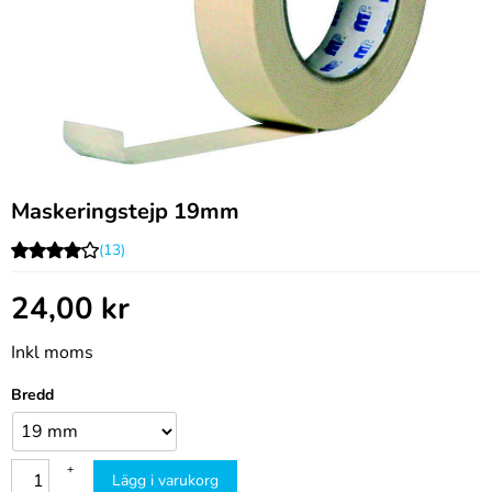
Maskeringstejp 19mm
(13)
24,00
kr
Inkl moms
Bredd
+
Lägg i varukorg