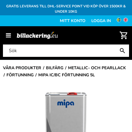
GRATIS LEVERANS TILL DHL-SERVICE POINT VID KÖP ÖVER 1500KR &
UNDER 10KG
MITT KONTO
LOGGA IN
VÅRA PRODUKTER
BILFÄRG
METALLIC- OCH PEARLLACK
FÖRTUNNING
MIPA IC/BC FÖRTUNNING 5L