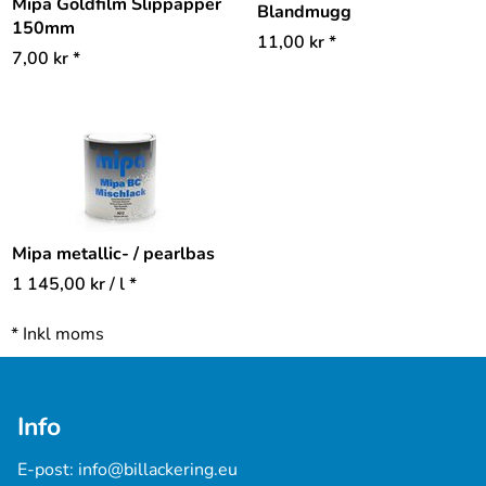
Mipa Goldfilm Slippapper
Blandmugg
150mm
11,00
kr
*
7,00
kr
*
Mipa metallic- / pearlbas
1 145,00
kr
/ l *
*
Inkl moms
Info
E-post: 
info@billackering.eu