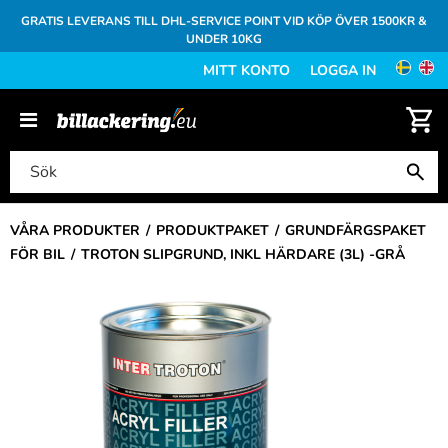
GRATIS LEVERANS TILL DHL-SERVICE POINT VID KÖP ÖVER 1500KR &
UNDER 10KG
MITT KONTO
LOGGA IN
VÅRA PRODUKTER
PRODUKTPAKET
GRUNDFÄRGSPAKET
FÖR BIL
TROTON SLIPGRUND, INKL HÄRDARE (3L) -GRÅ