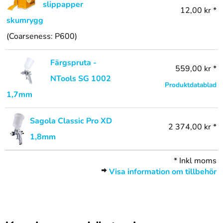
slippapper
12,00 kr *
skumrygg
(Coarseness: P600)
Färgspruta -
559,00 kr *
NTools SG 1002
Produktdatablad
1,7mm
Sagola Classic Pro XD
2 374,00 kr *
1,8mm
*
Inkl moms
Visa information om tillbehör