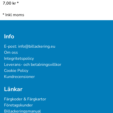
7,00
kr
*
*
Inkl moms
Info
E-post: 
info@billackering.eu
Om oss
Integritetspolicy
Leverans- och betalningsvillkor
Cookie Policy
Kundrecensioner
Länkar
Färgkoder & Färgkartor
Företagskunder
Billackeringsmanual