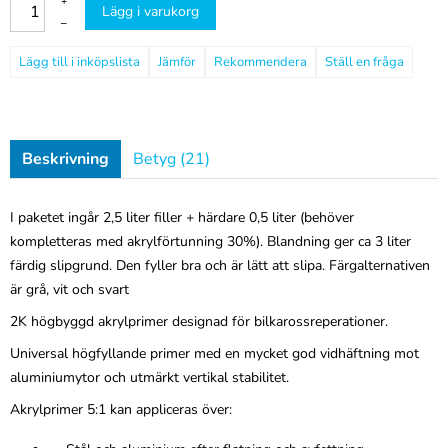
+
Lägg i varukorg
–
Jämför
Rekommendera
Ställ en fråga
Beskrivning
Betyg (21)
I paketet ingår 2,5 liter filler + härdare 0,5 liter (behöver
kompletteras med akrylförtunning 30%). Blandning ger ca 3 liter
färdig slipgrund. Den fyller bra och är lätt att slipa. Färgalternativen
är grå, vit och svart
2K högbyggd akrylprimer designad för bilkarossreperationer.
Universal högfyllande primer med en mycket god vidhäftning mot
aluminiumytor och utmärkt vertikal stabilitet.
Akrylprimer 5:1 kan appliceras över: