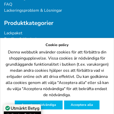
FAQ
Lackeringsproblem & Lösningar
Produktkategorier
Lackpaket
Basfärg & Klarlack
Sprayfärg
Cookie-policy
Grundfärg & Spackel
Denna webbutik använder cookies för att förbättra din
Verktyg & Tillbehör
shoppingupplevelse. Vissa cookies är nödvändiga för
Industri- & Yrkeslack
grundläggande funktionalitet i butiken (t.ex. varukorgen)
medan andra cookies hjälper oss att förbättra vad vi
Följ oss
erbjuder online och att driva effektivt. Du kan godkänna
alla cookies genom att välja "Acceptera alla" eller så kan
du välja "Acceptera nödvändiga" för att bekräfta endast
de nödvändiga.
Acceptera nödvändiga
Acceptera alla
© Billackering.eu 2024
Utmärkt Betyg