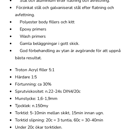
Stål och aluminium efter flatning och avfettning.
Förzinkat stål och galvaniserat stål efter flatning och
avfettning.
Polyester body fillers och kitt
Epoxy primers
Wash primers
Gamla beläggningar i gott skick.
God förbehandling av ytan är avgörande för att uppnå
bästa resultat.
Troton Acryl filler 5:1
Härdare 1:5
Förtunning: ca 30%
Sprutviskositet: n.22-24s DIN4/20c
Munstycke: 1,6-1,9mm
Tjocklek: n.150my
Torktid: 5-10min mellan skikt, 15min innan ugn.
Torktid slipning: 20c = 3 tuntia, 60c = 30-40min
Under 20c ökar torktiden.