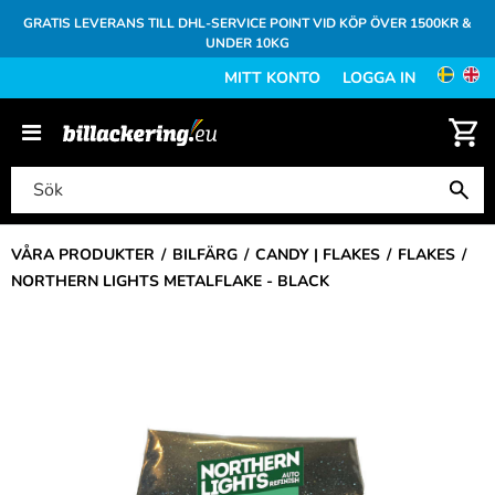
GRATIS LEVERANS TILL DHL-SERVICE POINT VID KÖP ÖVER 1500KR &
UNDER 10KG
MITT KONTO
LOGGA IN
VÅRA PRODUKTER
BILFÄRG
CANDY | FLAKES
FLAKES
NORTHERN LIGHTS METALFLAKE - BLACK