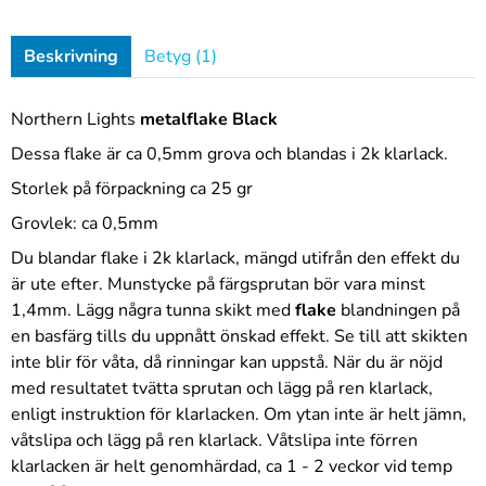
Beskrivning
Betyg (1)
Northern Lights
metalflake Black
Dessa flake är ca 0,5mm grova och blandas i 2k klarlack.
Storlek på förpackning ca 25 gr
Grovlek: ca 0,5mm
Du blandar flake i 2k klarlack, mängd utifrån den effekt du
är ute efter. Munstycke på färgsprutan bör vara minst
1,4mm. Lägg några tunna skikt med
flake
blandningen på
en basfärg tills du uppnått önskad effekt. Se till att skikten
inte blir för våta, då rinningar kan uppstå. När du är nöjd
med resultatet tvätta sprutan och lägg på ren klarlack,
enligt instruktion för klarlacken. Om ytan inte är helt jämn,
våtslipa och lägg på ren klarlack. Våtslipa inte förren
klarlacken är helt genomhärdad, ca 1 - 2 veckor vid temp