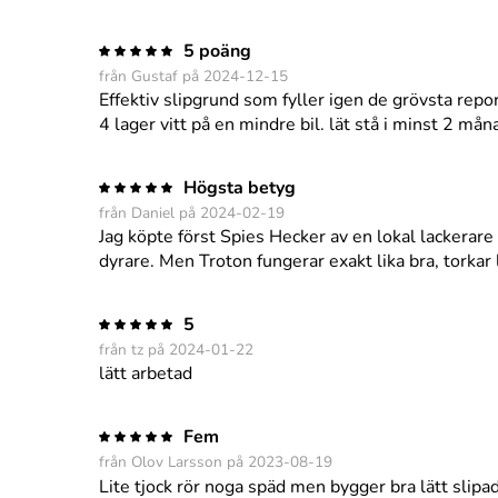
5 poäng
från Gustaf på 2024-12-15
Effektiv slipgrund som fyller igen de grövsta rep
4 lager vitt på en mindre bil. lät stå i minst 2 mån
Högsta betyg
från Daniel på 2024-02-19
Jag köpte först Spies Hecker av en lokal lackerare
dyrare. Men Troton fungerar exakt lika bra, torkar l
5
från tz på 2024-01-22
lätt arbetad
Fem
från Olov Larsson på 2023-08-19
Lite tjock rör noga späd men bygger bra lätt slipa