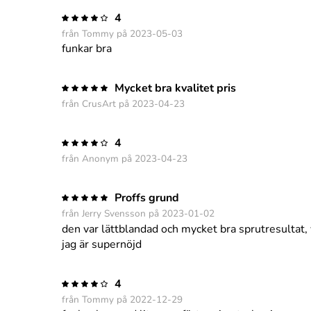
4
från Tommy på 2023-05-03
funkar bra
Mycket bra kvalitet pris
från CrusArt på 2023-04-23
4
från Anonym på 2023-04-23
Proffs grund
från Jerry Svensson på 2023-01-02
den var lättblandad och mycket bra sprutresultat, 
jag är supernöjd
4
från Tommy på 2022-12-29