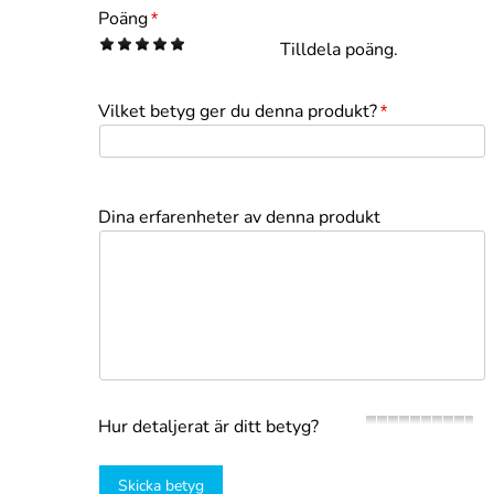
Poäng
*
1
2
3
4
5
Tilldela poäng.
Vilket betyg ger du denna produkt?
*
Dina erfarenheter av denna produkt
Hur detaljerat är ditt betyg?
Skicka betyg