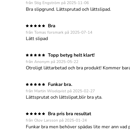
från Stig Engström på 2025-11-06
Bra slipgrund. Lättsprutad och lättslipad.
Bra
från Tomas forsmark på 2025-07-14
Lätt slipad
Topp betyg helt klart!
från Anonym på 2025-05-22
Otroligt lättarbetad och bra produkt! Kommer ba
Funkar bra.
från Martin Wiselqvist på 2025-02-27
Lättsprutat och lättslipat,blir bra yta.
Bra pris bra resultat
från Olov Larsson på 2025-01-24
Funkar bra men behöver spädas lite mer ann vad 