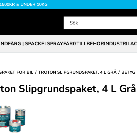
 1500KR & UNDER 10KG
NDFÄRG | SPACKEL
SPRAYFÄRG
TILLBEHÖR
INDUSTRILA
PAKET FÖR BIL
TROTON SLIPGRUNDSPAKET, 4 L GRÅ
BETYG
ton Slipgrundspaket, 4 L Grå