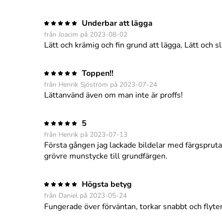
Underbar att lägga
från Joacim på 2023-08-02
Lätt och krämig och fin grund att lägga, Lätt och sl
Toppen!!
från Henrik Sjöström på 2023-07-24
Lättanvänd även om man inte är proffs!
5
från Henrik på 2023-07-13
Första gången jag lackade bildelar med färgspruta m
grövre munstycke till grundfärgen.
Högsta betyg
från Daniel på 2023-05-24
Fungerade över förväntan, torkar snabbt och flyter 