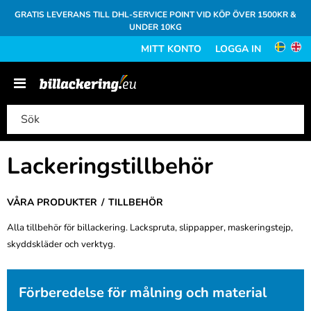
GRATIS LEVERANS TILL DHL-SERVICE POINT VID KÖP ÖVER 1500KR &
UNDER 10KG
MITT KONTO
LOGGA IN
Lackeringstillbehör
VÅRA PRODUKTER
TILLBEHÖR
Alla tillbehör
för billackering. Lackspruta, slippapper, maskeringstejp,
skyddskläder och verktyg.
Förberedelse för målning och material