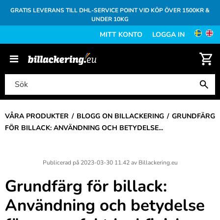
GRATIS LEVERANS TILL DHL-SERVICE POINT VID KÖP ÖVER 1500KR &
UNDER 10KG
MITT KONTO
LOGGA IN
VÅRA PRODUKTER
BLOGG ON BILLACKERING
GRUNDFÄRG
FÖR BILLACK: ANVÄNDNING OCH BETYDELSE...
Publicerad på
2023-03-30 11.42
av
Billackering.eu
Grundfärg för billack:
Användning och betydelse