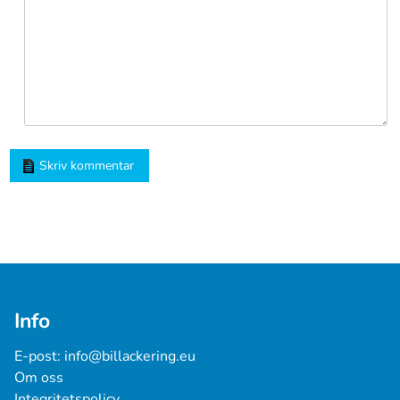
Skriv kommentar
Info
E-post: 
info@billackering.eu
Om oss
Integritetspolicy