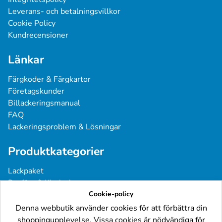
Leverans- och betalningsvillkor
Cookie Policy
Kundrecensioner
Länkar
Färgkoder & Färgkartor
Företagskunder
Billackeringsmanual
FAQ
Lackeringsproblem & Lösningar
Produktkategorier
Lackpaket
Basfärg & Klarlack
Sprayfärg
Cookie-policy
Grundfärg & Spackel
Denna webbutik använder cookies för att förbättra din
Verktyg & Tillbehör
shoppingupplevelse. Vissa cookies är nödvändiga för