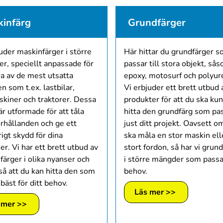
infärg
Grundfärger
uder maskinfärger i större
Här hittar du grundfärger 
r, speciellt anpassade för
passar till stora objekt, så
ra av de mest utsatta
epoxy, motosurf och polyur
n som t.ex. lastbilar,
Vi erbjuder ett brett utbud 
skiner och traktorer. Dessa
produkter för att du ska ku
är utformade för att tåla
hitta den grundfärg som pa
örhållanden och ge ett
just ditt projekt. Oavsett o
igt skydd för dina
ska måla en stor maskin ell
r. Vi har ett brett utbud av
stort fordon, så har vi grun
färger i olika nyanser och
i större mängder som passa
så att du kan hitta den som
behov.
bäst för ditt behov.
Läs mer >>
 mer >>