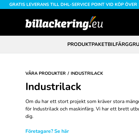
GRATIS LEVERANS TILL DHL-SERVICE POINT VID KÖP ÖVER
PRODUKTPAKET
BILFÄRG
GRU
VÅRA PRODUKTER
INDUSTRILACK
Industrilack
Om du har ett stort projekt som kräver stora mängde
för Industrilack och maskinfärg. Vi har ett brett u
dig.
Företagare? Se här