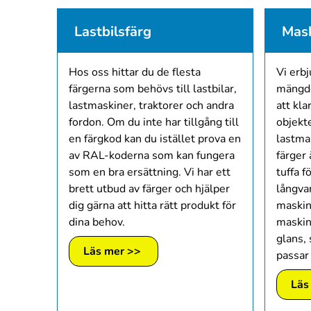
Lastbilsfärg
Mask
Hos oss hittar du de flesta
Vi erbj
färgerna som behövs till lastbilar,
mängde
lastmaskiner, traktorer och andra
att kla
fordon. Om du inte har tillgång till
objekte
en färgkod kan du istället prova en
lastma
av RAL-koderna som kan fungera
färger 
som en bra ersättning. Vi har ett
tuffa f
brett utbud av färger och hjälper
långvar
dig gärna att hitta rätt produkt för
maskine
dina behov.
maskin
glans, 
Läs mer >>
passar 
Läs