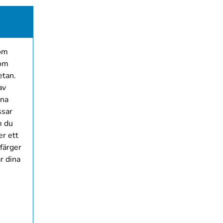
som
som
etan.
av
nna
ssar
m du
er ett
dfärger
r dina