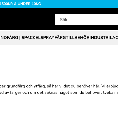
 1500KR & UNDER 10KG
NDFÄRG | SPACKEL
SPRAYFÄRG
TILLBEHÖR
INDUSTRILA
r grundfärg och ytfärg, så har vi det du behöver här. Vi erbju
tbud av färger och om det saknas något som du behöver, tveka in