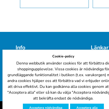
Info
Länkar
Cookie-policy
E-post: 
info@billackering.eu
Färgkoder
Om oss
Företagsk
Denna webbutik använder cookies för att förbättra di
Integritetspolicy
Billacker
shoppingupplevelse. Vissa cookies är nödvändiga fö
Leverans- och betalningsvillkor
FAQ
grundläggande funktionalitet i butiken (t.ex. varukorgen)
Cookie Policy
Lackering
andra cookies hjälper oss att förbättra vad vi erbjuder onl
Kundrecensioner
att driva effektivt. Du kan godkänna alla cookies genom att
"Acceptera alla" eller så kan du välja "Acceptera nödvändig
att bekräfta endast de nödvändiga.
Acceptera nödvändiga
Acceptera alla