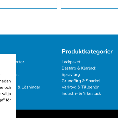
Produktkategorier
 & Färgkartor
Lackpaket
under
Basfärg & Klarlack
n
ingsmanual
Sprayfärg
r
Grundfärg & Spackel
 medan
sproblem & Lösningar
Verktyg & Tillbehör
ine och
Industri- & Yrkeslack
 välja
a" för