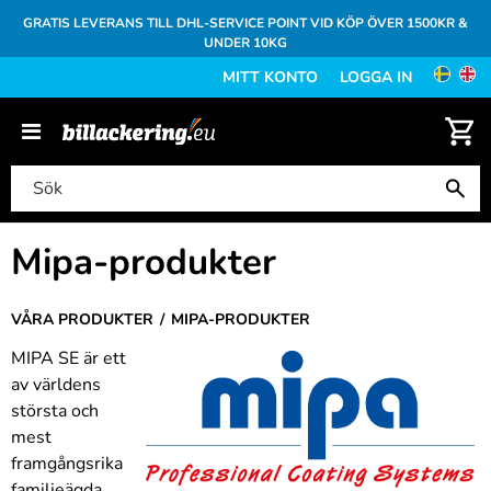
GRATIS LEVERANS TILL DHL-SERVICE POINT VID KÖP ÖVER 1500KR &
UNDER 10KG
MITT KONTO
LOGGA IN
Mipa-produkter
VÅRA PRODUKTER
MIPA-PRODUKTER
MIPA SE är ett
av världens
största och
mest
framgångsrika
familjeägda