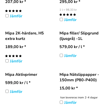
207,00
kr
*
295,00
kr
*
1 l = 98,33 kr
Jämför
Jämför
Mipa 2K-härdare, H5
Mipa filler/ Slipgrund
extra kurtz
(ljusgrå) -1L
189,00
kr
*
579,00
kr
/ l *
Jämför
Jämför
Mipa Aktivprimer
Mipa Nätslippapper -
150mm (P80-P400)
599,00
kr
/ l *
15,00
kr
*
Jämför
kan levereras inom 2-4 dagar
Jämför