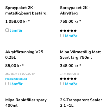
Spraypaket 2K -
Spraypaket 2K -
metallic/pearl basfärg.
Akrylfärg
1 058,00
kr
*
759,00
kr
*
Jämför
Jämför
Akrylförtunning V25
Mipa Värmetålig Matt
0,25L
Svart färg 750ml
85,00
kr
*
348,00
kr
*
250 ml = 85 000,00 kr
1 l = 464,00 kr
Produktdatablad
Jämför
Jämför
Mipa Rapidfiller spray
2K-Transparent Sealer
400ml
2:1 -1L