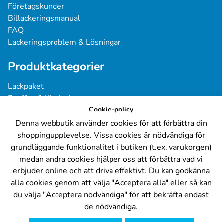
Företagskunder
Billackeringsmanual
FAQ
Lackeringsproblem & Lösningar
Produktkategorier
Lackpaket
Basfärg & Klarlack
Sprayfärg
Cookie-policy
Grundfärg & Spackel
Denna webbutik använder cookies för att förbättra din
Verktyg & Tillbehör
shoppingupplevelse. Vissa cookies är nödvändiga för
Industri- & Yrkeslack
grundläggande funktionalitet i butiken (t.ex. varukorgen)
medan andra cookies hjälper oss att förbättra vad vi
Följ oss
erbjuder online och att driva effektivt. Du kan godkänna
alla cookies genom att välja "Acceptera alla" eller så kan
du välja "Acceptera nödvändiga" för att bekräfta endast
de nödvändiga.