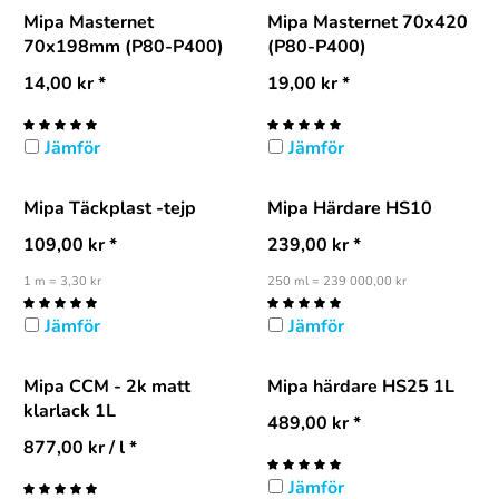
Mipa Masternet
Mipa Masternet 70x420
70x198mm (P80-P400)
(P80-P400)
14,00
kr
*
19,00
kr
*
Jämför
Jämför
Mipa Täckplast -tejp
Mipa Härdare HS10
109,00
kr
*
239,00
kr
*
1 m = 3,30 kr
250 ml = 239 000,00 kr
Jämför
Jämför
Mipa CCM - 2k matt
Mipa härdare HS25 1L
klarlack 1L
489,00
kr
*
877,00
kr
/ l *
Jämför